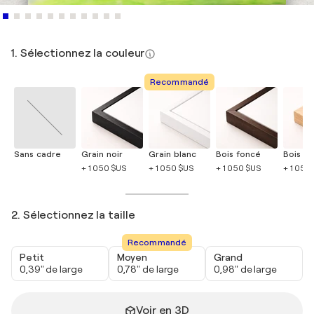
1. Sélectionnez la couleur
Recommandé
Sans cadre
Grain noir
Grain blanc
Bois foncé
Bois cla
+ 1 050 $US
+ 1 050 $US
+ 1 050 $US
+ 1 050
2. Sélectionnez la taille
Recommandé
Petit
Moyen
Grand
0,39" de large
0,78" de large
0,98" de large
Voir en 3D