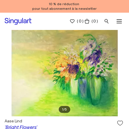
10 % de réduction
pour tout abonnement à la newsletter
(
0
)
( 0 )
1
/
5
Aase Lind
'Bright Flowers'