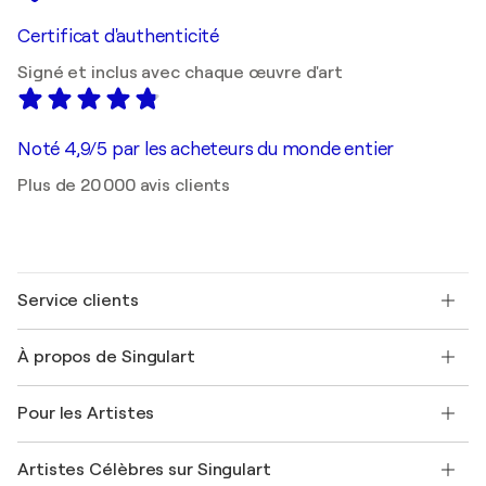
Certificat d'authenticité
Signé et inclus avec chaque œuvre d'art
Noté 4,9/5 par les acheteurs du monde entier
Plus de 20 000 avis clients
Service clients
Nous contacter
À propos de Singulart
Expédition
Politique de retour
A propos de nous
Témoignages de clients
Pour les Artistes
FAQ
Offrir une carte cadeau
Sociétés affiliées
Rejoignez notre programme commercial
Rejoindre Singulart en tant qu'artiste
Nos artistes
Mon compte
Artistes Célèbres sur Singulart
Se connecter en tant qu'Artiste
Magazine Singulart
Protection acheteur