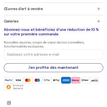
Emplois
+33 1 76 44 06 42
Henri Matisse
Découvrez une sélection d'art original
Œuvres d'art à vendre
Marc Chagall
Pablo Picasso
Tableaux à vendre
Salvador Dalí
Galeries
Tableaux abstraits à vendre
Banksy
Peintures à l'huile
Mr. Brainwash
Galeries d'art en France
Abonnez-vous et bénéficiez d’une réduction de 10 %
Peintures de paysage
Shepard Fairey
Galeries d'art en Belgique
sur votre première commande
Estampes
Sculptures
Nouvelles œuvres, coups de cœur de nos conseillers,
Peintures acryliques
fonctionnalités exclusives.
Saisissez
votre
adresse
e-
mail
J'en profite dès maintenant
Virement
bancaire