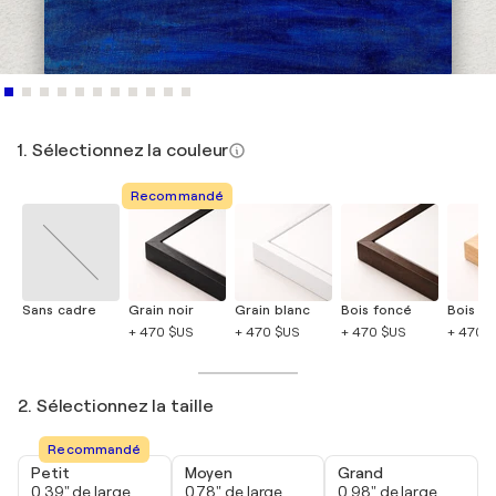
1. Sélectionnez la couleur
Recommandé
Sans cadre
Grain noir
Grain blanc
Bois foncé
Bois cla
+ 470 $US
+ 470 $US
+ 470 $US
+ 470 
2. Sélectionnez la taille
Recommandé
Petit
Moyen
Grand
0,39" de large
0,78" de large
0,98" de large