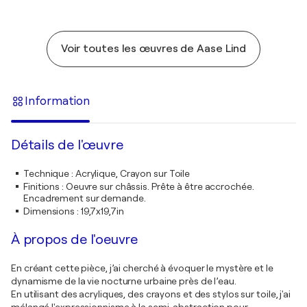
Voir toutes les œuvres de Aase Lind
Information
Détails de l'œuvre
Technique
:
Acrylique, Crayon sur Toile
Finitions
:
Oeuvre sur châssis. Prête à être accrochée.
Encadrement sur demande.
Dimensions
:
19,7x19,7in
À propos de l'oeuvre
En créant cette pièce, j’ai cherché à évoquer le mystère et le
dynamisme de la vie nocturne urbaine près de l’eau.
En utilisant des acryliques, des crayons et des stylos sur toile, j'ai
mélangé l'expressionnisme à la semi-abstraction pour