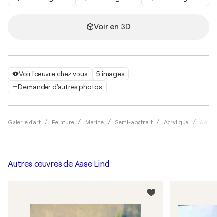
Voir en 3D
Voir l'œuvre chez vous
5 images
Demander d'autres photos
Galerie d'art
Peinture
Marine
Semi-abstrait
Acrylique
Aase 
Autres œuvres de
Aase Lind