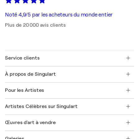
Noté 4,9/5 par les acheteurs du monde entier
Plus de 20 000 avis clients
Service clients
Nous contacter
À propos de Singulart
Expédition
Politique de retour
A propos de nous
Témoignages de clients
Pour les Artistes
FAQ
Offrir une carte cadeau
Sociétés affiliées
Rejoignez notre programme commercial
Rejoindre Singulart en tant qu'artiste
Nos artistes
Mon compte
Artistes Célèbres sur Singulart
Se connecter en tant qu'Artiste
Magazine Singulart
Protection acheteur
Emplois
+33 1 76 44 06 42
Henri Matisse
Découvrez une sélection d'art original
Œuvres d'art à vendre
Marc Chagall
Pablo Picasso
Tableaux à vendre
Salvador Dalí
Galeries