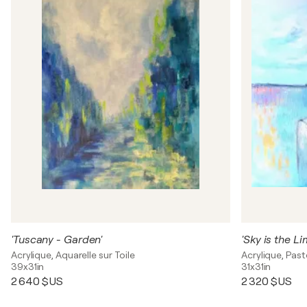
'Tuscany - Garden'
'Sky is the Li
Acrylique, Aquarelle sur Toile
Acrylique, Paste
39x31in
31x31in
2 640 $US
2 320 $US