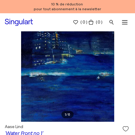
10 % de réduction
pour tout abonnement à la newsletter
(
0
)
( 0 )
1
/
6
Aase Lind
'Water Front no 1'