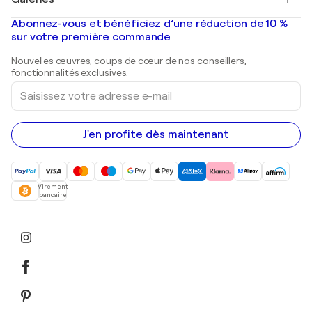
Tableaux abstraits à vendre
Banksy
Peintures à l'huile
Mr. Brainwash
Galeries d'art en France
Abonnez-vous et bénéficiez d’une réduction de 10 %
Peintures de paysage
Shepard Fairey
Galeries d'art en Belgique
sur votre première commande
Estampes
Sculptures
Nouvelles œuvres, coups de cœur de nos conseillers,
Peintures acryliques
fonctionnalités exclusives.
Saisissez
votre
adresse
e-
mail
J'en profite dès maintenant
Virement
bancaire