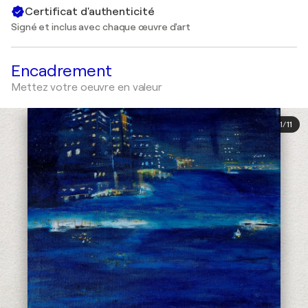
Certificat d'authenticité
Signé et inclus avec chaque œuvre d'art
Encadrement
Mettez votre oeuvre en valeur
1
/
11