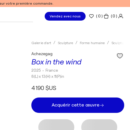
% sur votre première commande.
(
0
)
( 0 )
Vendez avec nous
Galerie d'art
Sculpture
Forme humaine
Sculpture d
Achezegag
Box in the wind
2025
• France
8(L) x 13(H) x 11(P)in
4 190 $US
Acquérir cette œuvre