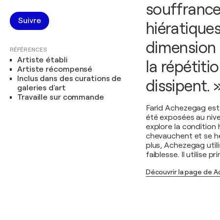
souffrance
Suivre
hiératiques
dimension u
RÉFÉRENCES
Artiste établi
la répétit
Artiste récompensé
Inclus dans des curations de
dissipent. 
galeries d'art
Travaille sur commande
Farid Achezegag est
été exposées au nivea
explore la condition 
chevauchent et se he
plus, Achezegag utili
faiblesse. Il utilise 
Découvrir la page de 