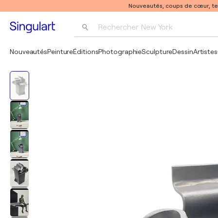
Nouveautés, coups de cœur, t
Rechercher 
New York
Photographie
Nouveautés
Peinture
Éditions
Photographie
Sculpture
Dessin
Artistes
Pop Art
Pablo Picasso