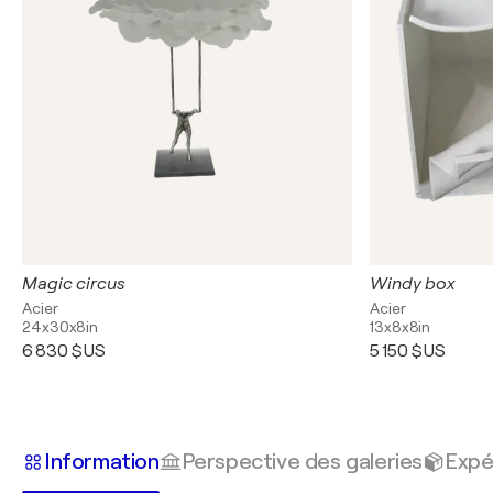
Magic circus
Windy box
Acier
Acier
24x30x8in
13x8x8in
6 830 $US
5 150 $US
Information
Perspective des galeries
Expé