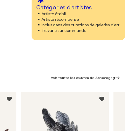
Catégories d'artistes
Artiste établi
Artiste récompensé
Inclus dans des curations de galeries d'art
Travaille sur commande
Voir toutes les œuvres de Achezegag