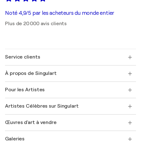
Noté 4,9/5 par les acheteurs du monde entier
Plus de 20 000 avis clients
Service clients
Nous contacter
À propos de Singulart
Expédition
Politique de retour
A propos de nous
Témoignages de clients
Pour les Artistes
FAQ
Offrir une carte cadeau
Sociétés affiliées
Rejoignez notre programme commercial
Rejoindre Singulart en tant qu'artiste
Nos artistes
Mon compte
Artistes Célèbres sur Singulart
Se connecter en tant qu'Artiste
Magazine Singulart
Protection acheteur
Emplois
+33 1 76 44 06 42
Henri Matisse
Découvrez une sélection d'art original
Œuvres d'art à vendre
Marc Chagall
Pablo Picasso
Tableaux à vendre
Salvador Dalí
Galeries
Tableaux abstraits à vendre