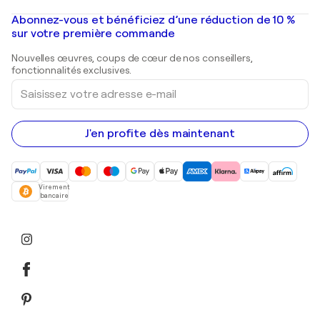
Banksy
Peintures à l'huile
Mr. Brainwash
Galeries d'art en France
Abonnez-vous et bénéficiez d’une réduction de 10 %
Peintures de paysage
Shepard Fairey
Galeries d'art en Belgique
sur votre première commande
Estampes
Sculptures
Nouvelles œuvres, coups de cœur de nos conseillers,
Peintures acryliques
fonctionnalités exclusives.
Saisissez
votre
adresse
e-
mail
J'en profite dès maintenant
Virement
bancaire