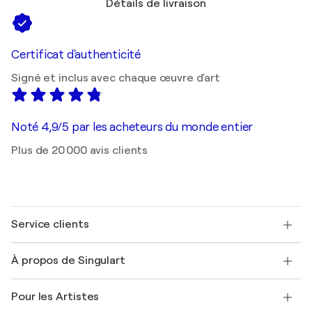
Détails de livraison
Certificat d'authenticité
Signé et inclus avec chaque œuvre d'art
Noté 4,9/5 par les acheteurs du monde entier
Plus de 20 000 avis clients
Service clients
Nous contacter
À propos de Singulart
Expédition
Politique de retour
A propos de nous
Témoignages de clients
Pour les Artistes
FAQ
Offrir une carte cadeau
Sociétés affiliées