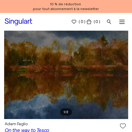
10 % de réduction
pour tout abonnement à la newsletter
(
0
)
( 0 )
1
/
2
Adam Faglio
On the way to Tesco