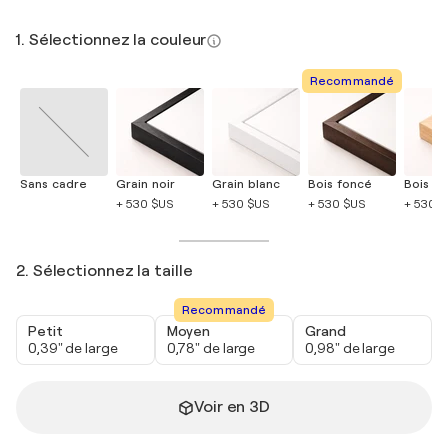
1. Sélectionnez la couleur
Recommandé
Sans cadre
Grain noir
Grain blanc
Bois foncé
Bois cla
+ 530 $US
+ 530 $US
+ 530 $US
+ 530 
2. Sélectionnez la taille
Recommandé
Petit
Moyen
Grand
0,39" de large
0,78" de large
0,98" de large
Voir en 3D