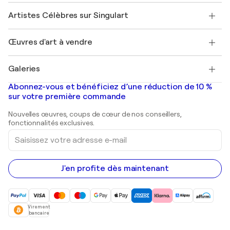
Rejoignez notre programme commercial
Rejoindre Singulart en tant qu'artiste
Nos artistes
Mon compte
Artistes Célèbres sur Singulart
Se connecter en tant qu'Artiste
Magazine Singulart
Protection acheteur
Emplois
+33 1 76 44 06 42
Henri Matisse
Découvrez une sélection d'art original
Œuvres d'art à vendre
Marc Chagall
Pablo Picasso
Tableaux à vendre
Salvador Dalí
Galeries
Tableaux abstraits à vendre
Banksy
Peintures à l'huile
Mr. Brainwash
Galeries d'art en France
Abonnez-vous et bénéficiez d’une réduction de 10 %
Peintures de paysage
Shepard Fairey
Galeries d'art en Belgique
sur votre première commande
Estampes
Sculptures
Nouvelles œuvres, coups de cœur de nos conseillers,
Peintures acryliques
fonctionnalités exclusives.
Saisissez
votre
adresse
e-
mail
J'en profite dès maintenant
Virement
bancaire