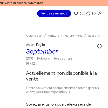
% sur votre première commande.
(
0
)
( 0 )
Vendez avec nous
Galerie d'art
Peinture
Nature morte
Réalisme
H
Adam Faglio
September
2018
• Pologne
•
Huile sur Lin
16 x 12 in
Actuellement non disponible à la
vente
Cette oeuvre est actuellement réservée (par un
client, pour une exposition...).
Soyez avertis lorsque celle-ci sera de