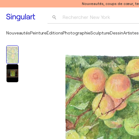
Nouveautés, coups de cœur, t
Rechercher 
New York
Photographie
Nouveautés
Peinture
Éditions
Photographie
Sculpture
Dessin
Artistes
Pop Art
Pablo Picasso