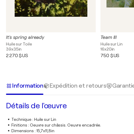
It's spring already
Team III
Huile sur Toile
Huile sur Lin
39x35in
16x20in
2 270 $US
750 $US
Information
Expédition et retours
Garanti
Détails de l'œuvre
Technique
:
Huile sur Lin
Finitions
:
Oeuvre sur châssis. Oeuvre encadrée.
Dimensions
:
15,7x11,8in