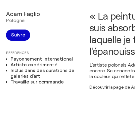
Adam Faglio
« La peintu
Pologne
suis absor
Suivre
laquelle je 
l'épanouis
RÉFÉRENCES
Rayonnement international
Artiste expérimenté
L'artiste polonais Ada
Inclus dans des curations de
encore. Se concentra
galeries d'art
la couleur qui reflèt
Travaille sur commande
Découvrir la page de A