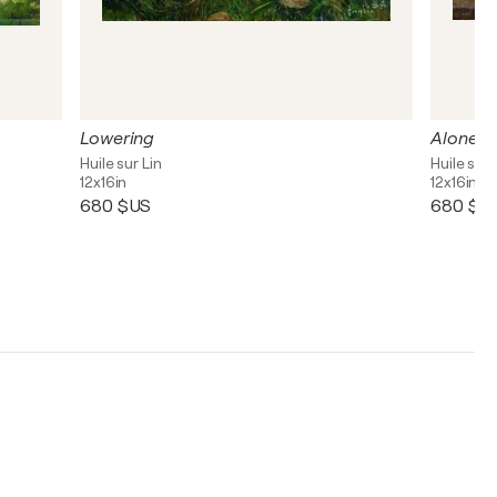
Lowering
Alone
Huile sur Lin
Huile sur 
12x16in
12x16in
680 $US
680 $U