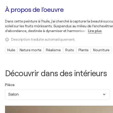
À propos de l'oeuvre
Dans cette peinture à l'huile, j'ai cherché à capturer la beauté suc
soleil sur les fruits mûrissants. Suspendus au milieu de l’enchevêtre
d'abondance, destinée à dynamiser et harmoniser
…
Lire plus
Description traduite automatiquement.
Huile
Nature morte
Réalisme
Fruits
Plante
Nourriture
Découvrir dans des intérieurs
Pièce
Salon