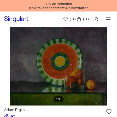
10 % de réduction
pour tout abonnement à la newsletter
(
0
)
( 0 )
1
/
2
Adam Faglio
Show