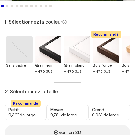
1. Sélectionnez la couleur
Recommandé
Sans cadre
Grain noir
Grain blanc
Bois foncé
Bois cla
+ 470 $US
+ 470 $US
+ 470 $US
+ 470 
2. Sélectionnez la taille
Recommandé
Petit
Moyen
Grand
0,39" de large
0,78" de large
0,98" de large
Voir en 3D