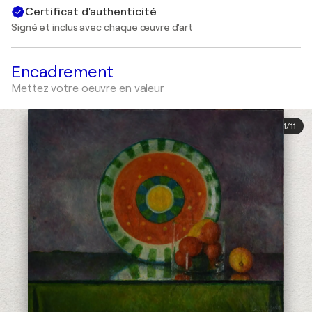
Certificat d'authenticité
Signé et inclus avec chaque œuvre d'art
Encadrement
Mettez votre oeuvre en valeur
1
/
11