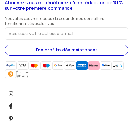
Mr. Brainwash
Galeries d'art en France
Abonnez-vous et bénéficiez d’une réduction de 10 %
Peintures de paysage
Shepard Fairey
Galeries d'art en Belgique
sur votre première commande
Estampes
Sculptures
Nouvelles œuvres, coups de cœur de nos conseillers,
Peintures acryliques
fonctionnalités exclusives.
Saisissez
votre
adresse
e-
mail
J'en profite dès maintenant
Virement
bancaire