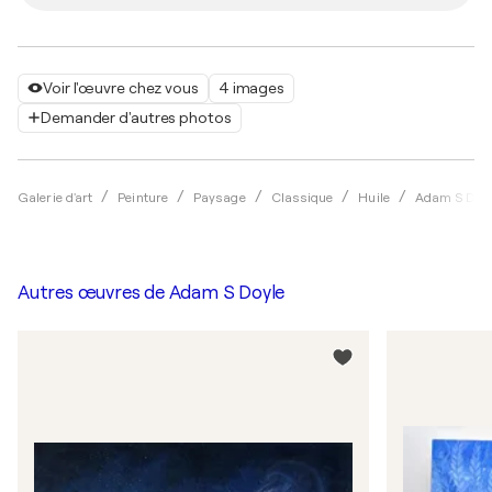
Voir l'œuvre chez vous
4 images
Demander d'autres photos
Galerie d'art
Peinture
Paysage
Classique
Huile
Adam S Doy
Autres œuvres de
Adam S Doyle