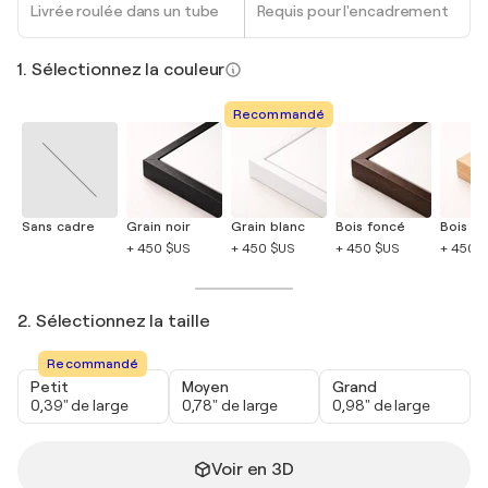
Livrée roulée dans un tube
Requis pour l'encadrement
1. Sélectionnez la couleur
Recommandé
Sans cadre
Grain noir
Grain blanc
Bois foncé
Bois cla
+ 450 $US
+ 450 $US
+ 450 $US
+ 450 
2. Sélectionnez la taille
Recommandé
Petit
Moyen
Grand
0,39" de large
0,78" de large
0,98" de large
Voir en 3D