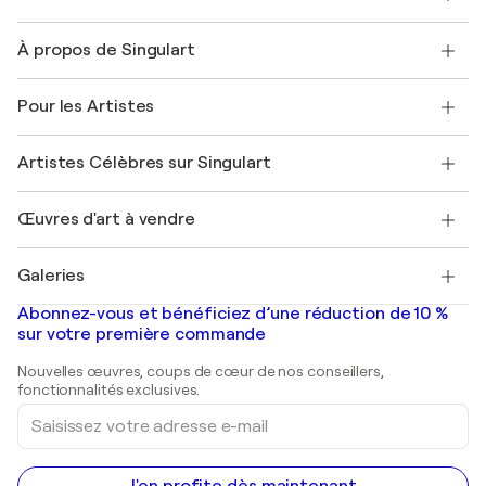
Nous contacter
À propos de Singulart
Expédition
Politique de retour
A propos de nous
Témoignages de clients
Pour les Artistes
FAQ
Offrir une carte cadeau
Sociétés affiliées
Rejoignez notre programme commercial
Rejoindre Singulart en tant qu'artiste
Nos artistes
Mon compte
Artistes Célèbres sur Singulart
Se connecter en tant qu'Artiste
Magazine Singulart
Protection acheteur
Emplois
+33 1 76 44 06 42
Henri Matisse
Découvrez une sélection d'art original
Œuvres d'art à vendre
Marc Chagall
Pablo Picasso
Tableaux à vendre
Salvador Dalí
Galeries
Tableaux abstraits à vendre
Banksy
Peintures à l'huile
Mr. Brainwash
Galeries d'art en France
Abonnez-vous et bénéficiez d’une réduction de 10 %
Peintures de paysage
Shepard Fairey
Galeries d'art en Belgique
sur votre première commande
Estampes
Sculptures
Nouvelles œuvres, coups de cœur de nos conseillers,
Peintures acryliques
fonctionnalités exclusives.
Saisissez
votre
adresse
e-
mail