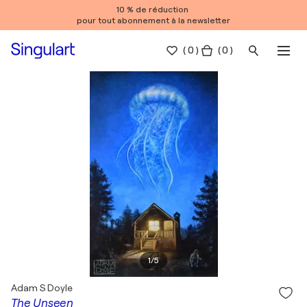
10 % de réduction
pour tout abonnement à la newsletter
(
0
)
( 0 )
1
/
5
Adam S Doyle
The Unseen