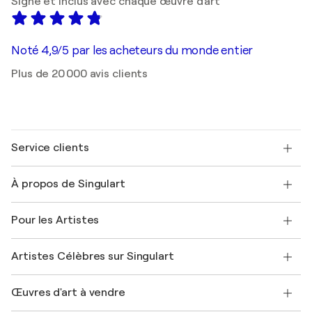
Signé et inclus avec chaque œuvre d'art
Noté 4,9/5 par les acheteurs du monde entier
Plus de 20 000 avis clients
Service clients
Nous contacter
À propos de Singulart
Expédition
Politique de retour
A propos de nous
Témoignages de clients
Pour les Artistes
FAQ
Offrir une carte cadeau
Sociétés affiliées
Rejoignez notre programme commercial
Rejoindre Singulart en tant qu'artiste
Nos artistes
Mon compte
Artistes Célèbres sur Singulart
Se connecter en tant qu'Artiste
Magazine Singulart
Protection acheteur
Emplois
+33 1 76 44 06 42
Henri Matisse
Découvrez une sélection d'art original
Œuvres d'art à vendre
Marc Chagall
Pablo Picasso