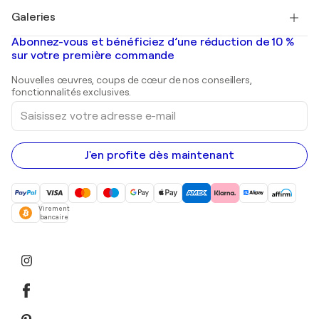
Tableaux à vendre
Salvador Dalí
Galeries
Tableaux abstraits à vendre
Banksy
Peintures à l'huile
Mr. Brainwash
Galeries d'art en France
Abonnez-vous et bénéficiez d’une réduction de 10 %
Peintures de paysage
Shepard Fairey
Galeries d'art en Belgique
sur votre première commande
Estampes
Sculptures
Nouvelles œuvres, coups de cœur de nos conseillers,
Peintures acryliques
fonctionnalités exclusives.
Saisissez
votre
adresse
e-
mail
J'en profite dès maintenant
Virement
bancaire