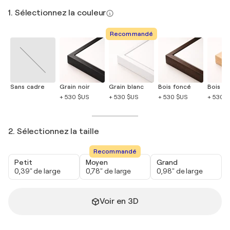
1. Sélectionnez la couleur
Recommandé
Sans cadre
Grain noir
Grain blanc
Bois foncé
Bois cla
+ 530 $US
+ 530 $US
+ 530 $US
+ 530 
2. Sélectionnez la taille
Recommandé
Petit
Moyen
Grand
0,39" de large
0,78" de large
0,98" de large
Voir en 3D