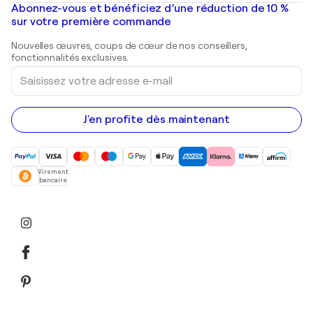
Mr. Brainwash
Galeries d'art en France
Abonnez-vous et bénéficiez d’une réduction de 10 %
Peintures de paysage
Shepard Fairey
Galeries d'art en Belgique
sur votre première commande
Estampes
Sculptures
Nouvelles œuvres, coups de cœur de nos conseillers,
Peintures acryliques
fonctionnalités exclusives.
Saisissez
votre
adresse
e-
mail
J'en profite dès maintenant
Virement
bancaire