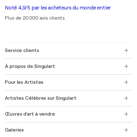
Noté 4,9/5 par les acheteurs du monde entier
Plus de 20 000 avis clients
Service clients
Nous contacter
À propos de Singulart
Expédition
Politique de retour
A propos de nous
Témoignages de clients
Pour les Artistes
FAQ
Offrir une carte cadeau
Sociétés affiliées
Rejoignez notre programme commercial
Rejoindre Singulart en tant qu'artiste
Nos artistes
Mon compte
Artistes Célèbres sur Singulart
Se connecter en tant qu'Artiste
Magazine Singulart
Protection acheteur
Emplois
+33 1 76 44 06 42
Henri Matisse
Découvrez une sélection d'art original
Œuvres d'art à vendre
Marc Chagall
Pablo Picasso
Tableaux à vendre
Salvador Dalí
Galeries
Tableaux abstraits à vendre
Banksy
Peintures à l'huile