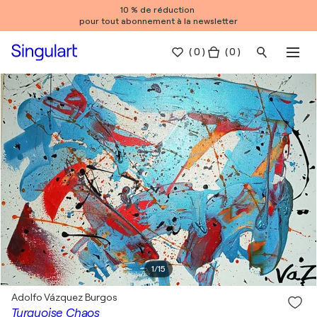
10 % de réduction
pour tout abonnement à la newsletter
(
0
)
( 0 )
1
/
15
Adolfo Vázquez Burgos
Turquoise Chaos