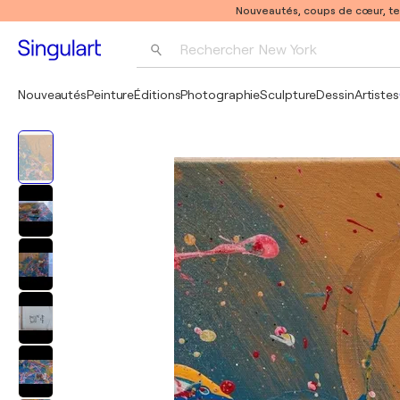
Nouveautés, coups de cœur, t
Rechercher 
New York
Photographie
Nouveautés
Peinture
Éditions
Photographie
Sculpture
Dessin
Artistes
Pop Art
Pablo Picasso