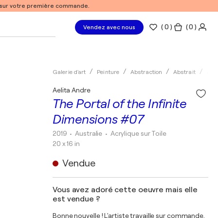
% sur votre première commande.
(
0
)
( 0 )
Vendez avec nous
Galerie d'art
Peinture
Abstraction
Abstrait
Acry
Aelita Andre
The Portal of the Infinite
Dimensions #07
2019
• Australie
•
Acrylique sur Toile
20 x 16 in
Vendue
Vous avez adoré cette oeuvre mais elle
est vendue ?
Bonne nouvelle ! L'artiste travaille sur commande.