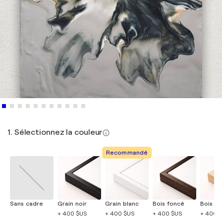
1. Sélectionnez la couleur
Recommandé
Sans cadre
Grain noir
Grain blanc
Bois foncé
Bois cla
+ 400 $US
+ 400 $US
+ 400 $US
+ 400 