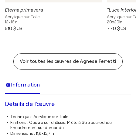
Eterna primavera
"Luce Interio
Acrylique sur Toile
Acrylique sur T
12x16in
20x20in
510 $US
770 $US
Voir toutes les œuvres de Agnese Ferretti
Information
Détails de l'œuvre
Technique
:
Acrylique sur Toile
Finitions
:
Oeuvre sur châssis. Prête à être accrochée.
Encadrement sur demande.
Dimensions
:
11,8x15,7in