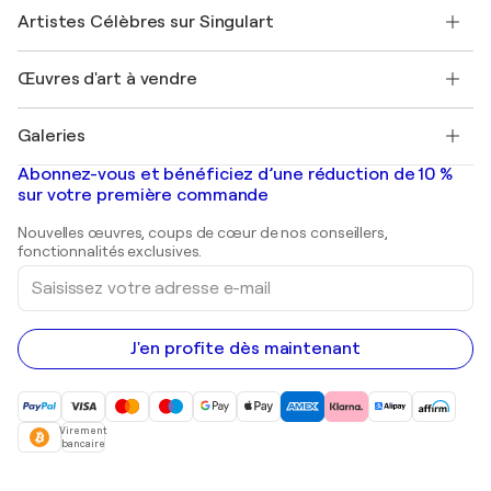
Rejoindre Singulart en tant qu'artiste
Nos artistes
Mon compte
Artistes Célèbres sur Singulart
Se connecter en tant qu'Artiste
Magazine Singulart
Protection acheteur
Emplois
+33 1 76 44 06 42
Henri Matisse
Découvrez une sélection d'art original
Œuvres d'art à vendre
Marc Chagall
Pablo Picasso
Tableaux à vendre
Salvador Dalí
Galeries
Tableaux abstraits à vendre
Banksy
Peintures à l'huile
Mr. Brainwash
Galeries d'art en France
Abonnez-vous et bénéficiez d’une réduction de 10 %
Peintures de paysage
Shepard Fairey
Galeries d'art en Belgique
sur votre première commande
Estampes
Sculptures
Nouvelles œuvres, coups de cœur de nos conseillers,
Peintures acryliques
fonctionnalités exclusives.
Saisissez
votre
adresse
e-
mail
J'en profite dès maintenant
Virement
bancaire