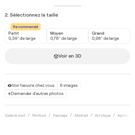
2. Sélectionnez la taille
Recommandé
Petit
Moyen
Grand
0,39" de large
0,78" de large
0,98" de large
Voir en 3D
Voir l'œuvre chez vous
6 images
Demander d'autres photos
Galerie d'art
Peinture
Paysage
Abstrait
Acrylique
Agnese Fer