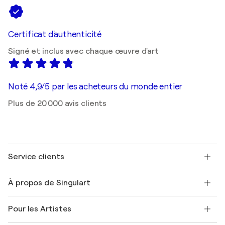
Certificat d'authenticité
Signé et inclus avec chaque œuvre d'art
Noté 4,9/5 par les acheteurs du monde entier
Plus de 20 000 avis clients
Service clients
Nous contacter
À propos de Singulart
Expédition
Politique de retour
A propos de nous
Témoignages de clients
Pour les Artistes
FAQ
Offrir une carte cadeau
Sociétés affiliées
Rejoignez notre programme commercial