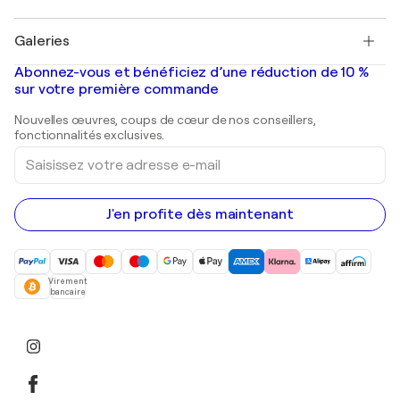
Pablo Picasso
Tableaux à vendre
Salvador Dalí
Galeries
Tableaux abstraits à vendre
Banksy
Peintures à l'huile
Mr. Brainwash
Galeries d'art en France
Abonnez-vous et bénéficiez d’une réduction de 10 %
Peintures de paysage
Shepard Fairey
Galeries d'art en Belgique
sur votre première commande
Estampes
Sculptures
Nouvelles œuvres, coups de cœur de nos conseillers,
Peintures acryliques
fonctionnalités exclusives.
Saisissez
votre
adresse
e-
mail
J'en profite dès maintenant
Virement
bancaire