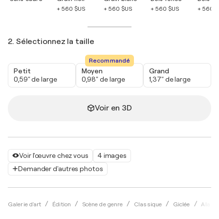
+ 560 $US
+ 560 $US
+ 560 $US
+ 560 
2. Sélectionnez la taille
Recommandé
Petit
Moyen
Grand
0,59" de large
0,98" de large
1,37" de large
Voir en 3D
Voir l'œuvre chez vous
4 images
Demander d'autres photos
Galerie d'art
Édition
Scène de genre
Classique
Giclée
Alain 