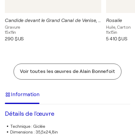
Candide devant le Grand Canal de Venise, Gravure originale signée
Rosalie
Gravure
Huile, Carton
15x11in
11x15in
290 $US
5 410 $US
Voir toutes les œuvres de Alain Bonnefoit
Information
Détails de l'œuvre
Technique
:
Giclée
Dimensions
:
35,5x24,8in