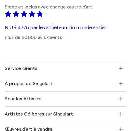
Signé et inclus avec chaque œuvre d'art
Noté 4,9/5 par les acheteurs du monde entier
Plus de 20 000 avis clients
Service clients
Nous contacter
À propos de Singulart
Expédition
Politique de retour
A propos de nous
Témoignages de clients
Pour les Artistes
FAQ
Offrir une carte cadeau
Sociétés affiliées
Rejoignez notre programme commercial
Rejoindre Singulart en tant qu'artiste
Nos artistes
Mon compte
Artistes Célèbres sur Singulart
Se connecter en tant qu'Artiste
Magazine Singulart
Protection acheteur
Emplois
+33 1 76 44 06 42
Henri Matisse
Découvrez une sélection d'art original
Œuvres d'art à vendre
Marc Chagall