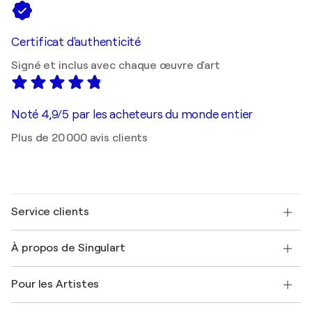
Certificat d'authenticité
Signé et inclus avec chaque œuvre d'art
Noté 4,9/5 par les acheteurs du monde entier
Plus de 20 000 avis clients
Service clients
Nous contacter
À propos de Singulart
Expédition
Politique de retour
A propos de nous
Témoignages de clients
Pour les Artistes
FAQ
Offrir une carte cadeau
Sociétés affiliées
Rejoignez notre programme commercial
Rejoindre Singulart en tant qu'artiste