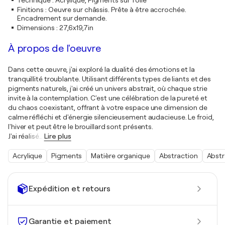
Technique
:
Acrylique, Pigments sur Toile
Finitions
:
Oeuvre sur châssis. Prête à être accrochée.
Encadrement sur demande.
Dimensions
:
27,6x19,7in
À propos de l'oeuvre
Dans cette œuvre, j'ai exploré la dualité des émotions et la
tranquillité troublante. Utilisant différents types de liants et des
pigments naturels, j'ai créé un univers abstrait, où chaque strie
invite à la contemplation. C'est une célébration de la pureté et
du chaos coexistant, offrant à votre espace une dimension de
calme réfléchi et d'énergie silencieusement audacieuse. Le froid,
l'hiver et peut être le brouillard sont présents.
J'ai réalisé
…
Lire plus
Acrylique
Pigments
Matière organique
Abstraction
Abstr
Expédition et retours
Garantie et paiement