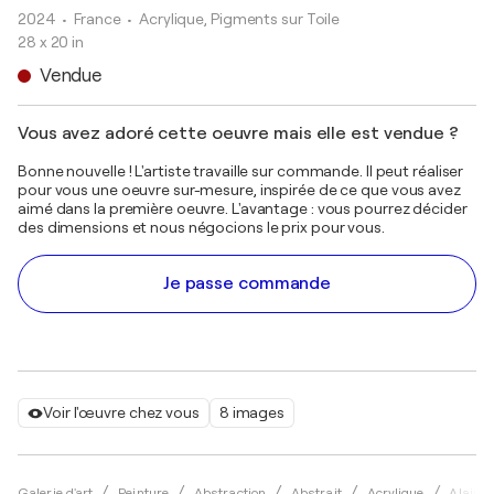
2024
• France
•
Acrylique, Pigments sur Toile
28 x 20 in
Vendue
Vous avez adoré cette oeuvre mais elle est vendue ?
Bonne nouvelle ! L'artiste travaille sur commande. Il peut réaliser
pour vous une oeuvre sur-mesure, inspirée de ce que vous avez
aimé dans la première oeuvre. L'avantage : vous pourrez décider
des dimensions et nous négocions le prix pour vous.
Je passe commande
Voir l'œuvre chez vous
8 images
Galerie d'art
Peinture
Abstraction
Abstrait
Acrylique
Alain