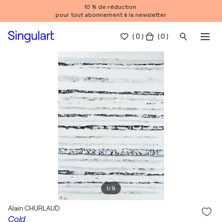
10 % de réduction
pour tout abonnement à la newsletter
(
0
)
( 0 )
1
/
9
Alain CHURLAUD
Cold