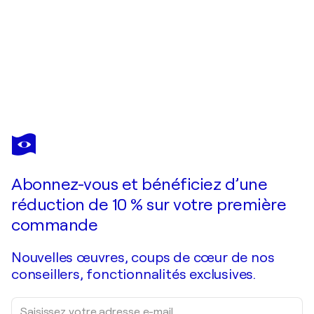
ALAIN
CHURLAUD
Vous avez adoré cette oeuvre mais elle est vendue ?
Cold
Abonnez-vous et bénéficiez d’une
Je passe commande
réduction de 10 % sur votre première
commande
Nouvelles œuvres, coups de cœur de nos
conseillers, fonctionnalités exclusives.