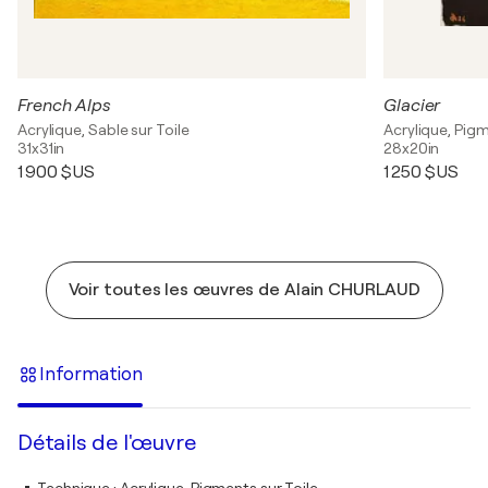
French Alps
Glacier
Acrylique, Sable sur Toile
Acrylique, Pigm
31x31in
28x20in
1 900 $US
1 250 $US
Voir toutes les œuvres de Alain CHURLAUD
Information
Détails de l'œuvre