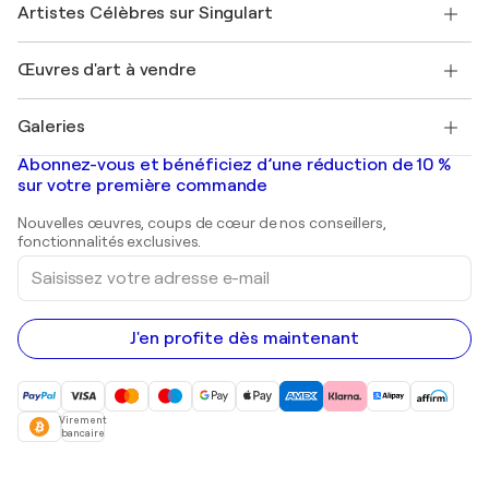
Nos artistes
Mon compte
Artistes Célèbres sur Singulart
Se connecter en tant qu'Artiste
Magazine Singulart
Protection acheteur
Emplois
+33 1 76 44 06 42
Henri Matisse
Découvrez une sélection d'art original
Œuvres d'art à vendre
Marc Chagall
Pablo Picasso
Tableaux à vendre
Salvador Dalí
Galeries
Tableaux abstraits à vendre
Banksy
Peintures à l'huile
Mr. Brainwash
Galeries d'art en France
Abonnez-vous et bénéficiez d’une réduction de 10 %
Peintures de paysage
Shepard Fairey
Galeries d'art en Belgique
sur votre première commande
Estampes
Sculptures
Nouvelles œuvres, coups de cœur de nos conseillers,
Peintures acryliques
fonctionnalités exclusives.
Saisissez
votre
adresse
e-
mail
J'en profite dès maintenant
Virement
bancaire