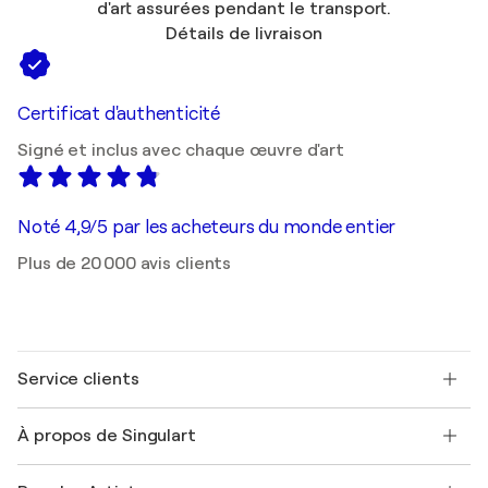
d'art assurées pendant le transport.
Détails de livraison
Certificat d'authenticité
Signé et inclus avec chaque œuvre d'art
Noté 4,9/5 par les acheteurs du monde entier
Plus de 20 000 avis clients
Service clients
Nous contacter
À propos de Singulart
Expédition
Politique de retour
A propos de nous
Témoignages de clients