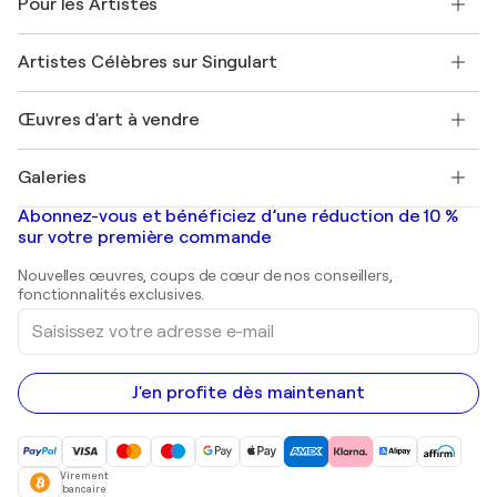
Pour les Artistes
FAQ
Offrir une carte cadeau
Sociétés affiliées
Rejoignez notre programme commercial
Rejoindre Singulart en tant qu'artiste
Nos artistes
Mon compte
Artistes Célèbres sur Singulart
Se connecter en tant qu'Artiste
Magazine Singulart
Protection acheteur
Emplois
+33 1 76 44 06 42
Henri Matisse
Découvrez une sélection d'art original
Œuvres d'art à vendre
Marc Chagall
Pablo Picasso
Tableaux à vendre
Salvador Dalí
Galeries
Tableaux abstraits à vendre
Banksy
Peintures à l'huile
Mr. Brainwash
Galeries d'art en France
Abonnez-vous et bénéficiez d’une réduction de 10 %
Peintures de paysage
Shepard Fairey
Galeries d'art en Belgique
sur votre première commande
Estampes
Sculptures
Nouvelles œuvres, coups de cœur de nos conseillers,
Peintures acryliques
fonctionnalités exclusives.
Saisissez
votre
adresse
e-
mail
J'en profite dès maintenant
Virement
bancaire