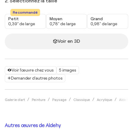
2. Sélectionnez la taille
Recommandé
Petit
Moyen
Grand
0,39" de large
0,78" de large
0,98" de large
Voir en 3D
Voir l'œuvre chez vous
5 images
Demander d'autres photos
Galerie d'art
Peinture
Paysage
Classique
Acrylique
Aldehy
Autres œuvres de
Aldehy