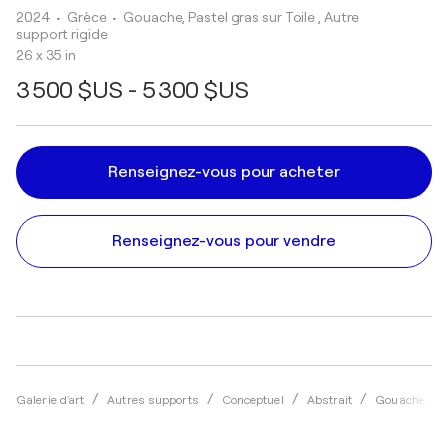
2024
• Grèce
•
Gouache, Pastel gras sur Toile , Autre
support rigide
26 x 35 in
3 500 $US - 5 300 $US
Renseignez-vous pour acheter
Renseignez-vous pour vendre
Galerie d'art
Autres supports
Conceptuel
Abstrait
Gouache