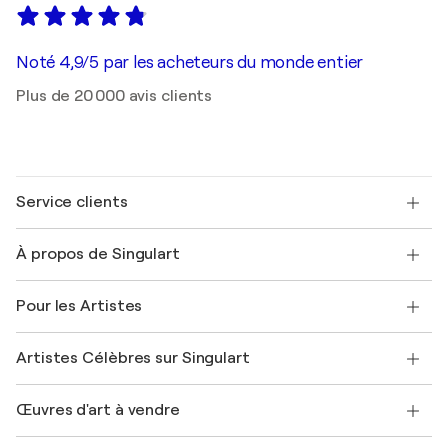
Noté 4,9/5 par les acheteurs du monde entier
Plus de 20 000 avis clients
Service clients
Nous contacter
À propos de Singulart
Expédition
Politique de retour
A propos de nous
Témoignages de clients
Pour les Artistes
FAQ
Offrir une carte cadeau
Sociétés affiliées
Rejoignez notre programme commercial
Rejoindre Singulart en tant qu'artiste
Nos artistes
Mon compte
Artistes Célèbres sur Singulart
Se connecter en tant qu'Artiste
Magazine Singulart
Protection acheteur
Emplois
+33 1 76 44 06 42
Henri Matisse
Découvrez une sélection d'art original
Œuvres d'art à vendre
Marc Chagall
Pablo Picasso
Tableaux à vendre