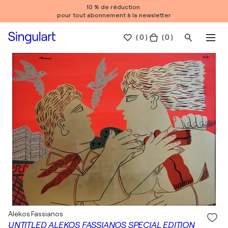
10 % de réduction
pour tout abonnement à la newsletter
(
0
)
( 0 )
Alekos Fassianos
UNTITLED ALEKOS FASSIANOS SPECIAL EDITION