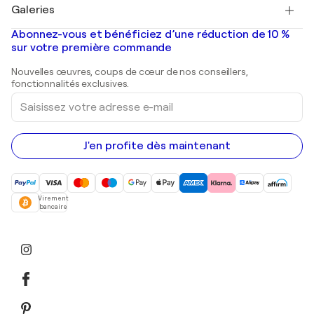
Salvador Dalí
Galeries
Tableaux abstraits à vendre
Banksy
Peintures à l'huile
Mr. Brainwash
Galeries d'art en France
Abonnez-vous et bénéficiez d’une réduction de 10 %
Peintures de paysage
Shepard Fairey
Galeries d'art en Belgique
sur votre première commande
Estampes
Sculptures
Nouvelles œuvres, coups de cœur de nos conseillers,
Peintures acryliques
fonctionnalités exclusives.
Saisissez
votre
adresse
e-
mail
J'en profite dès maintenant
Virement
bancaire