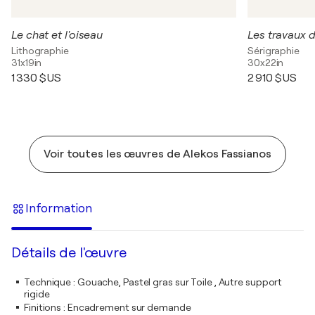
Le chat et l'oiseau
Les travaux d
Lithographie
Sérigraphie
31x19in
30x22in
1 330 $US
2 910 $US
Voir toutes les œuvres de Alekos Fassianos
Information
Détails de l'œuvre
Technique
:
Gouache, Pastel gras sur Toile , Autre support
rigide
Finitions
:
Encadrement sur demande