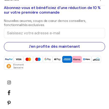
Banksy
Peintures à l'huile
Mr. Brainwash
Galeries d'art en France
Abonnez-vous et bénéficiez d’une réduction de 10 %
Peintures de paysage
Shepard Fairey
Galeries d'art en Belgique
sur votre première commande
Estampes
Sculptures
Nouvelles œuvres, coups de cœur de nos conseillers,
Peintures acryliques
fonctionnalités exclusives.
Saisissez
votre
adresse
e-
mail
J'en profite dès maintenant
Virement
bancaire