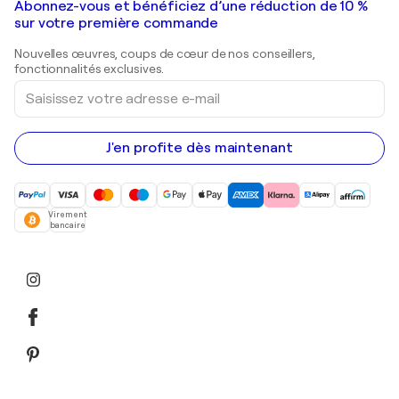
Galeries d'art en France
Abonnez-vous et bénéficiez d’une réduction de 10 %
Peintures de paysage
Shepard Fairey
Galeries d'art en Belgique
sur votre première commande
Estampes
Sculptures
Nouvelles œuvres, coups de cœur de nos conseillers,
Peintures acryliques
fonctionnalités exclusives.
Saisissez
votre
adresse
e-
mail
J'en profite dès maintenant
Virement
bancaire