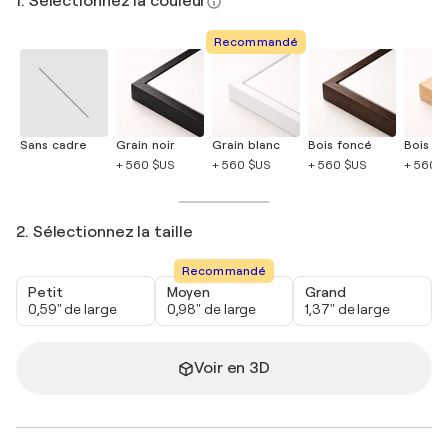
1. Sélectionnez la couleur
Recommandé
Sans cadre
Grain noir
Grain blanc
Bois foncé
Bois cla
+ 560 $US
+ 560 $US
+ 560 $US
+ 560 
2. Sélectionnez la taille
Recommandé
Petit
Moyen
Grand
0,59" de large
0,98" de large
1,37" de large
Voir en 3D