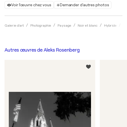
Voir l'œuvre chez vous
Demander d'autres photos
Galerie d'art
Photographie
Paysage
Noir et blanc
Hybride
Al
Autres œuvres de
Aleks Rosenberg