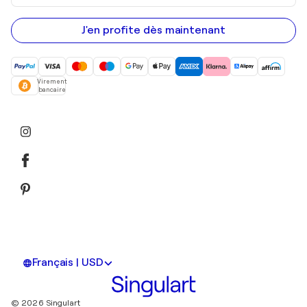
adresse
e-
mail
J'en profite dès maintenant
Virement
bancaire
Français | USD
© 2026 Singulart