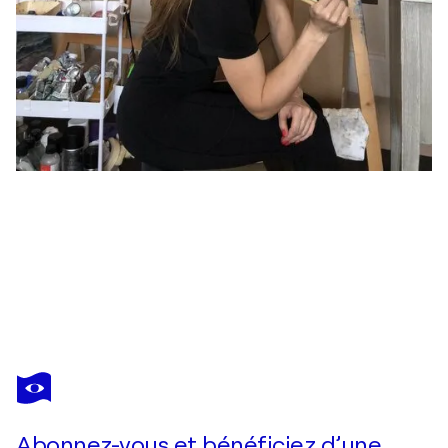
ALESIA YEREMEYEVA
The Gift
1 530 $US
Faire une offre
Acquérir
Abonnez-vous et bénéficiez d’une