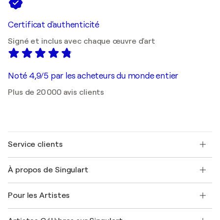
Certificat d'authenticité
Signé et inclus avec chaque œuvre d'art
Noté 4,9/5 par les acheteurs du monde entier
Plus de 20 000 avis clients
Service clients
Nous contacter
À propos de Singulart
Expédition
Politique de retour
A propos de nous
Témoignages de clients
Pour les Artistes
FAQ
Offrir une carte cadeau
Sociétés affiliées
Rejoignez notre programme commercial
Rejoindre Singulart en tant qu'artiste
Nos artistes
Mon compte