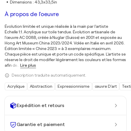
Dimensions
:
43,3x33,5in
À propos de l'oeuvre
Évolution limitée et unique réalisée à la main par l'artiste
Échelle 1:1. Acrylique sur toile tendue. Évolution artisanale de
l'œuvre AC 008B, créée à Nuglar (Suisse) en 2001 et exposée au
Hong Art Museum China 2023/2024. Volée en Italie en avril 2026.
Édition limitée « Chine 2023 » à 3 exemplaires maximum.
Chaque pièce est unique et porte un code spécifique. L'artiste se
réserve le droit de modifier légèrement les couleurs et les formes
afin de
…
Lire plus
Description traduite automatiquement.
Acrylique
Abstraction
Expressionnisme
œuvre D'art
Texti
Expédition et retours
Garantie et paiement