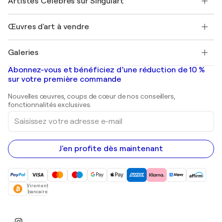
Artistes Célèbres sur Singulart
Se connecter en tant qu'Artiste
Magazine Singulart
Protection acheteur
Emplois
+33 1 76 44 06 42
Henri Matisse
Découvrez une sélection d'art original
Œuvres d'art à vendre
Marc Chagall
Pablo Picasso
Tableaux à vendre
Salvador Dalí
Galeries
Tableaux abstraits à vendre
Banksy
Peintures à l'huile
Mr. Brainwash
Galeries d'art en France
Abonnez-vous et bénéficiez d’une réduction de 10 %
Peintures de paysage
Shepard Fairey
Galeries d'art en Belgique
sur votre première commande
Estampes
Sculptures
Nouvelles œuvres, coups de cœur de nos conseillers,
Peintures acryliques
fonctionnalités exclusives.
Saisissez
votre
adresse
e-
mail
J'en profite dès maintenant
Virement
bancaire