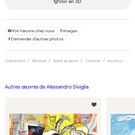
Voir en 3D
Voir l'œuvre chez vous
11 images
Demander d'autres photos
Galerie d'art
Peinture
Scène de genre
Cubisme
Acrylique
Ale
Autres œuvres de
Alessandro Siviglia