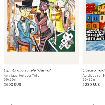
Dipinto olio su tela ''Casinò''
Acrylique, Huile sur Toile
Acrylique sur T
39x39in
39x39in
2 590 $US
2 230 $US