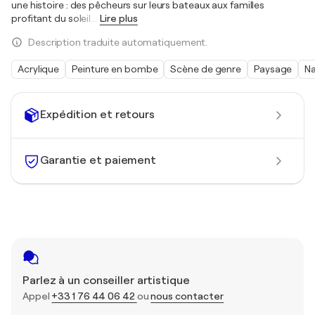
une histoire : des pêcheurs sur leurs bateaux aux familles
profitant du soleil.
…
Lire plus
Description traduite automatiquement.
Acrylique
Peinture en bombe
Scène de genre
Paysage
Na
Expédition et retours
Garantie et paiement
Parlez à un conseiller artistique
Appel
+33 1 76 44 06 42
ou
nous contacter