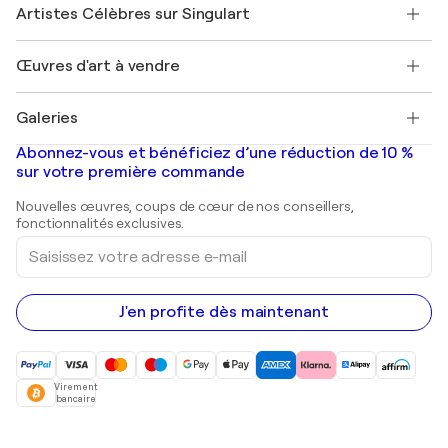
Nos artistes
Mon compte
Artistes Célèbres sur Singulart
Se connecter en tant qu'Artiste
Magazine Singulart
Protection acheteur
Emplois
+33 1 76 44 06 42
Henri Matisse
Découvrez une sélection d'art original
Œuvres d'art à vendre
Marc Chagall
Pablo Picasso
Tableaux à vendre
Salvador Dalí
Galeries
Tableaux abstraits à vendre
Banksy
Peintures à l'huile
Mr. Brainwash
Galeries d'art en France
Abonnez-vous et bénéficiez d’une réduction de 10 %
Peintures de paysage
Shepard Fairey
Galeries d'art en Belgique
sur votre première commande
Estampes
Sculptures
Nouvelles œuvres, coups de cœur de nos conseillers,
Peintures acryliques
fonctionnalités exclusives.
Saisissez
votre
adresse
e-
mail
J'en profite dès maintenant
Virement
bancaire