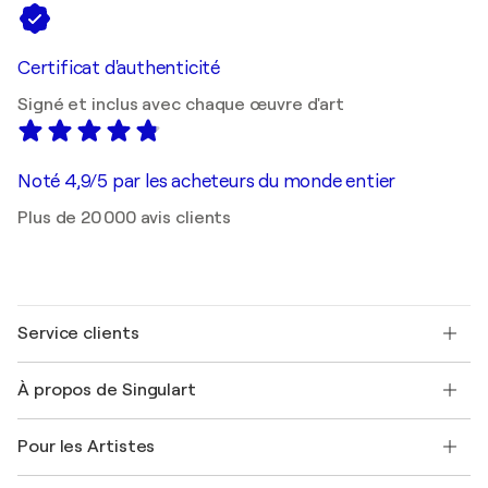
Certificat d'authenticité
Signé et inclus avec chaque œuvre d'art
Noté 4,9/5 par les acheteurs du monde entier
Plus de 20 000 avis clients
Service clients
Nous contacter
À propos de Singulart
Expédition
Politique de retour
A propos de nous
Témoignages de clients
Pour les Artistes
FAQ
Offrir une carte cadeau
Sociétés affiliées
Rejoignez notre programme commercial
Rejoindre Singulart en tant qu'artiste