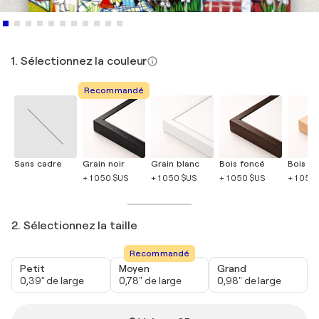
1. Sélectionnez la couleur
Recommandé
Sans cadre
Grain noir
Grain blanc
Bois foncé
Bois cla
+ 1 050 $US
+ 1 050 $US
+ 1 050 $US
+ 1 050
2. Sélectionnez la taille
Recommandé
Petit
Moyen
Grand
0,39" de large
0,78" de large
0,98" de large