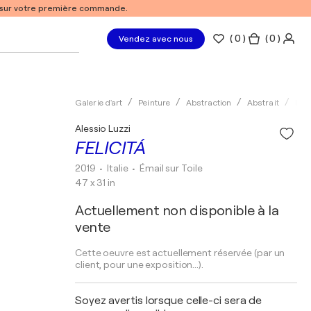
% sur votre première commande.
(
0
)
( 0 )
Vendez avec nous
Galerie d'art
Peinture
Abstraction
Abstrait
Éma
Alessio Luzzi
FELICITÁ
2019
• Italie
•
Émail sur Toile
47 x 31 in
Actuellement non disponible à la
vente
Cette oeuvre est actuellement réservée (par un
client, pour une exposition...).
Soyez avertis lorsque celle-ci sera de