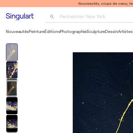
Nouveautés, coups de cœur, t
Rechercher 
New York
Photographie
Nouveautés
Peinture
Éditions
Photographie
Sculpture
Dessin
Artistes
Pop Art
Pablo Picasso