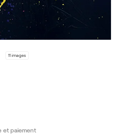
11 images
e et paiement