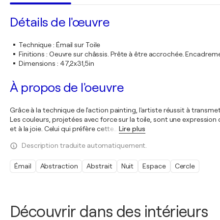
Détails de l'œuvre
Technique
:
Émail sur Toile
Finitions
:
Oeuvre sur châssis. Prête à être accrochée. Encadre
Dimensions
:
47,2x31,5in
À propos de l'oeuvre
Grâce à la technique de l'action painting, l'artiste réussit à transm
Les couleurs, projetées avec force sur la toile, sont une expression 
et à la joie. Celui qui préfère cette
…
Lire plus
Description traduite automatiquement.
Émail
Abstraction
Abstrait
Nuit
Espace
Cercle
Découvrir dans des intérieurs