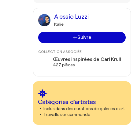
Alessio Luzzi
Italie
Suivre
COLLECTION ASSOCIÉE
Œuvres inspirées de Carl Krull
427 pièces
Catégories d'artistes
Inclus dans des curations de galeries d'art
Travaille sur commande