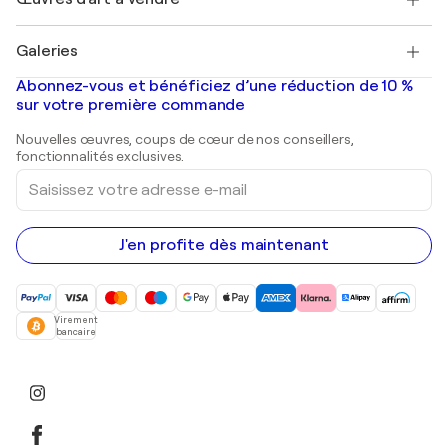
Marc Chagall
Pablo Picasso
Tableaux à vendre
Salvador Dalí
Galeries
Tableaux abstraits à vendre
Banksy
Peintures à l'huile
Mr. Brainwash
Galeries d'art en France
Abonnez-vous et bénéficiez d’une réduction de 10 %
Peintures de paysage
Shepard Fairey
Galeries d'art en Belgique
sur votre première commande
Estampes
Sculptures
Nouvelles œuvres, coups de cœur de nos conseillers,
Peintures acryliques
fonctionnalités exclusives.
Saisissez
votre
adresse
e-
mail
J'en profite dès maintenant
Virement
bancaire