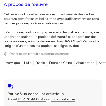
À propos de l'oeuvre
Cette œuvre libre et expressive est positive et édifiante. Les
couleurs sont fortes et belles, mais avec suffisamment de tons
neutres pour ne pas être envahissantes.
Il s'agit d'une peinture sur papier épais de qualité artistique, avec
une finition satinée. Le papier a été monté et encadré par des
professionnels, vous ne devineriez donc JAMAIS qu'il s'agissait à
l'origine d'un tableau sur papier. Il est signé au dos.
Description traduite automatiquement.
Acrylique
Huile
Fusain
Encre de Chine
Abstraction
Abst
Parlez à un conseiller artistique
Appel
+33 1 76 44 06 42
ou
nous contacter