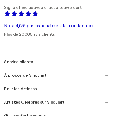
Signé et inclus avec chaque œuvre d'art
Noté 4,9/5 par les acheteurs du monde entier
Plus de 20 000 avis clients
Service clients
Nous contacter
À propos de Singulart
Expédition
Politique de retour
A propos de nous
Témoignages de clients
Pour les Artistes
FAQ
Offrir une carte cadeau
Sociétés affiliées
Rejoignez notre programme commercial
Rejoindre Singulart en tant qu'artiste
Nos artistes
Mon compte
Artistes Célèbres sur Singulart
Se connecter en tant qu'Artiste
Magazine Singulart
Protection acheteur
Emplois
+33 1 76 44 06 42
Henri Matisse
Découvrez une sélection d'art original
Œuvres d'art à vendre