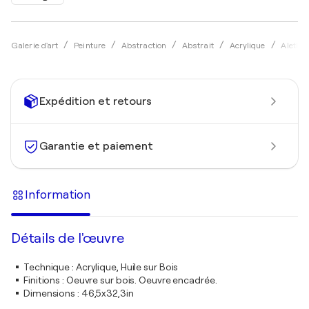
Galerie d'art
Peinture
Abstraction
Abstrait
Acrylique
Alethe
Expédition et retours
Garantie et paiement
Information
Détails de l'œuvre
Technique
:
Acrylique, Huile sur Bois
Finitions
:
Oeuvre sur bois. Oeuvre encadrée.
Dimensions
:
46,5x32,3in