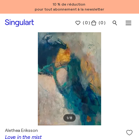
10 % de réduction
pour tout abonnement à la newsletter
(
0
)
( 0 )
1
/
8
Alethea Eriksson
Love in the mist