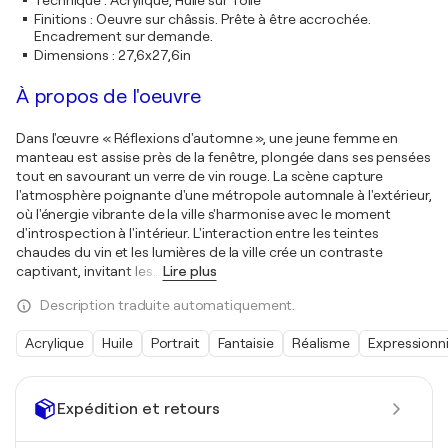
Technique
:
Acrylique, Huile sur Toile
Finitions
:
Oeuvre sur châssis. Prête à être accrochée.
Encadrement sur demande.
Dimensions
:
27,6x27,6in
À propos de l'oeuvre
Dans l'œuvre « Réflexions d'automne », une jeune femme en
manteau est assise près de la fenêtre, plongée dans ses pensées
tout en savourant un verre de vin rouge. La scène capture
l'atmosphère poignante d'une métropole automnale à l'extérieur,
où l'énergie vibrante de la ville s'harmonise avec le moment
d'introspection à l'intérieur. L'interaction entre les teintes
chaudes du vin et les lumières de la ville crée un contraste
captivant, invitant les
…
Lire plus
Description traduite automatiquement.
Acrylique
Huile
Portrait
Fantaisie
Réalisme
Expressionn
Expédition et retours