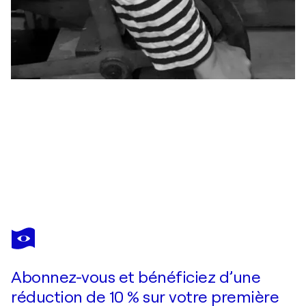
ALEXANDER
KLEMENS
Vous avez adoré cette oeuvre mais elle est vendue ?
Autumn's Reflections
Abonnez-vous et bénéficiez d’une
Je passe commande
réduction de 10 % sur votre première