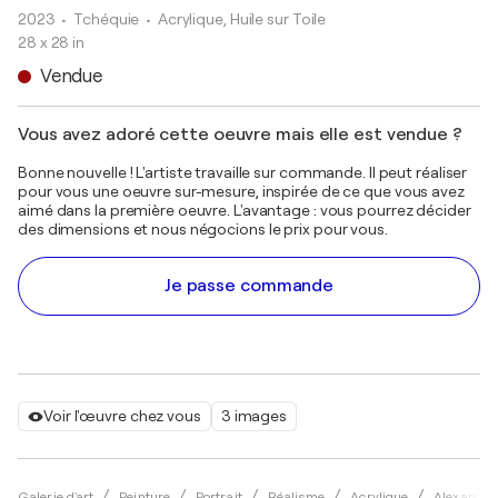
2023
• Tchéquie
•
Acrylique, Huile sur Toile
28 x 28 in
Vendue
Vous avez adoré cette oeuvre mais elle est vendue ?
Bonne nouvelle ! L'artiste travaille sur commande. Il peut réaliser
pour vous une oeuvre sur-mesure, inspirée de ce que vous avez
aimé dans la première oeuvre. L'avantage : vous pourrez décider
des dimensions et nous négocions le prix pour vous.
Je passe commande
Voir l'œuvre chez vous
3 images
Galerie d'art
Peinture
Portrait
Réalisme
Acrylique
Alexander