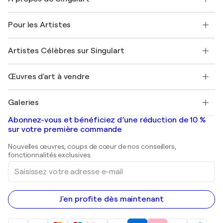
Politique de retour
A propos de nous
Témoignages de clients
Pour les Artistes
FAQ
Offrir une carte cadeau
Sociétés affiliées
Rejoignez notre programme commercial
Rejoindre Singulart en tant qu'artiste
Nos artistes
Mon compte
Artistes Célèbres sur Singulart
Se connecter en tant qu'Artiste
Magazine Singulart
Protection acheteur
Emplois
+33 1 76 44 06 42
Henri Matisse
Découvrez une sélection d'art original
Œuvres d'art à vendre
Marc Chagall
Pablo Picasso
Tableaux à vendre
Salvador Dalí
Galeries
Tableaux abstraits à vendre
Banksy
Peintures à l'huile
Mr. Brainwash
Galeries d'art en France
Abonnez-vous et bénéficiez d’une réduction de 10 %
Peintures de paysage
Shepard Fairey
Galeries d'art en Belgique
sur votre première commande
Estampes
Sculptures
Nouvelles œuvres, coups de cœur de nos conseillers,
Peintures acryliques
fonctionnalités exclusives.
Saisissez
votre
adresse
e-
mail
J'en profite dès maintenant