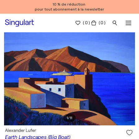
10 % de réduction
pour tout abonnement à la newsletter
(
0
)
( 0 )
1
/
11
Alexander Lufer
Earth Landscapes (Big Boat)