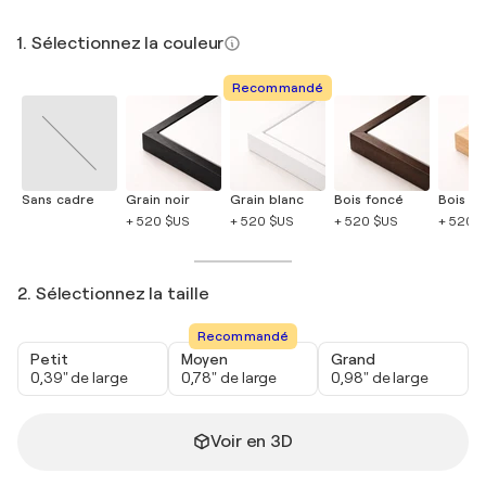
1. Sélectionnez la couleur
Recommandé
Sans cadre
Grain noir
Grain blanc
Bois foncé
Bois cla
+ 520 $US
+ 520 $US
+ 520 $US
+ 520 
2. Sélectionnez la taille
Recommandé
Petit
Moyen
Grand
0,39" de large
0,78" de large
0,98" de large
Voir en 3D