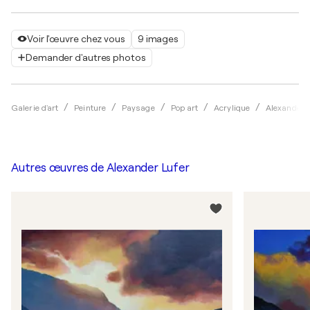
Voir l'œuvre chez vous
9 images
Demander d'autres photos
Galerie d'art
Peinture
Paysage
Pop art
Acrylique
Alexander 
Autres œuvres de
Alexander Lufer