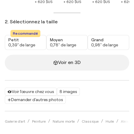
+ 620 $US
+ 620 $US
+ 620 $US
+ 620 
2. Sélectionnez la taille
Recommandé
Petit
Moyen
Grand
0,39" de large
0,78" de large
0,98" de large
Voir en 3D
Voir l'œuvre chez vous
8 images
Demander d'autres photos
Galerie d'art
Peinture
Nature morte
Classique
Huile
Alexand