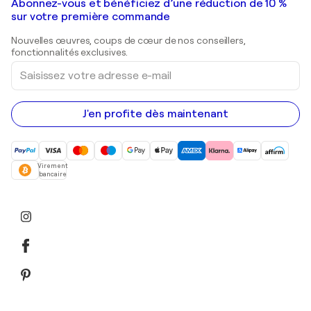
Galeries d'art en France
Abonnez-vous et bénéficiez d’une réduction de 10 %
Peintures de paysage
Shepard Fairey
Galeries d'art en Belgique
sur votre première commande
Estampes
Sculptures
Nouvelles œuvres, coups de cœur de nos conseillers,
Peintures acryliques
fonctionnalités exclusives.
Saisissez
votre
adresse
e-
mail
J'en profite dès maintenant
Virement
bancaire