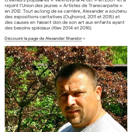
créateurs populaires « Verkhovyna Artist » en 2007 et a
rejoint l'Union des jeunes « Artistes de Transcarpatie »
en 2012. Tout au long de sa carrière, Alexander a soutenu
des expositions caritatives (Oujhorod, 2011 et 2015) et
des causes en faisant don de son art aux enfants ayant
des besoins spéciaux (Kiev 2014 et 2016).
Découvrir la page de Alexander Shandor