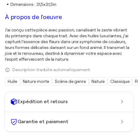
Dimensions
:
31,5x31,5in
À propos de l'oeuvre
J'ai conçu cette pièce avec passion, canalisant le zeste vibrant
du printemps dans chaque trait. Avec des huiles luxuriantes, j’ai
capturé l’essence des fleurs dans une symphonie de couleurs,
leurs formes délicates dansant sur un fond animé. Il transmet la
joie et le renouveau, destiné à dynamiser votre espace avec
l'esprit effervescent de la nature.
Description traduite automatiquement.
Huile
Nature morte
Scène de genre
Nature
Classique
R
Expédition et retours
Garantie et paiement