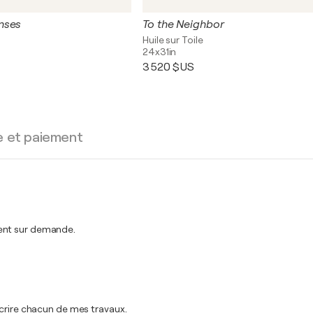
nses
To the Neighbor
Huile sur Toile
24x31in
3 520 $US
e et paiement
ment sur demande.
écrire chacun de mes travaux.