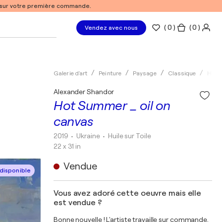
% sur votre première commande.
(
0
)
( 0 )
Vendez avec nous
Galerie d'art
Peinture
Paysage
Classique
Huile
Alexander Shandor
Hot Summer _ oil on
canvas
2019
• Ukraine
•
Huile sur Toile
22 x 31 in
Vendue
disponible
Vous avez adoré cette oeuvre mais elle
est vendue ?
Bonne nouvelle ! L'artiste travaille sur commande.