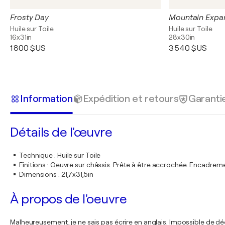
Frosty Day
Mountain Expa
Huile sur Toile
Huile sur Toile
16x31in
28x30in
1 800 $US
3 540 $US
Information
Expédition et retours
Garanti
Détails de l'œuvre
Technique
:
Huile sur Toile
Finitions
:
Oeuvre sur châssis. Prête à être accrochée. Encadre
Dimensions
:
21,7x31,5in
À propos de l'oeuvre
Malheureusement, je ne sais pas écrire en anglais. Impossible de d