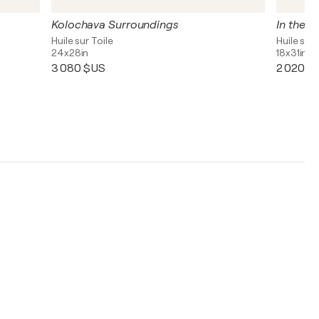
Kolochava Surroundings
In the P
Huile sur Toile
Huile sur 
24x28in
18x31in
3 080 $US
2 020 $