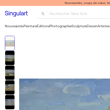
Nouveautés, coups de cœur, t
Rechercher 
New York
Photographie
Nouveautés
Peinture
Éditions
Photographie
Sculpture
Dessin
Artistes
Pop Art
Pablo Picasso