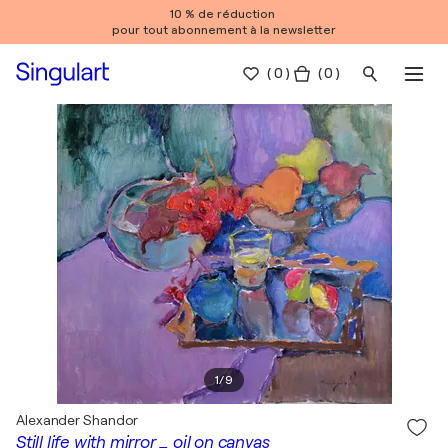
10 % de réduction
pour tout abonnement à la newsletter
(
0
)
( 0 )
1
/
9
Alexander Shandor
Still life with mirror _ oil on canvas