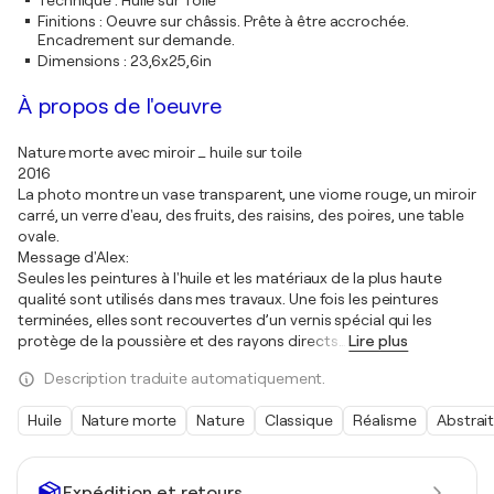
Technique
:
Huile sur Toile
Finitions
:
Oeuvre sur châssis. Prête à être accrochée.
Encadrement sur demande.
Dimensions
:
23,6x25,6in
À propos de l'oeuvre
Nature morte avec miroir _ huile sur toile
2016
La photo montre un vase transparent, une viorne rouge, un miroir
carré, un verre d'eau, des fruits, des raisins, des poires, une table
ovale.
Message d'Alex:
Seules les peintures à l'huile et les matériaux de la plus haute
qualité sont utilisés dans mes travaux. Une fois les peintures
terminées, elles sont recouvertes d’un vernis spécial qui les
protège de la poussière et des rayons directs
…
Lire plus
Description traduite automatiquement.
Huile
Nature morte
Nature
Classique
Réalisme
Abstrai
Expédition et retours