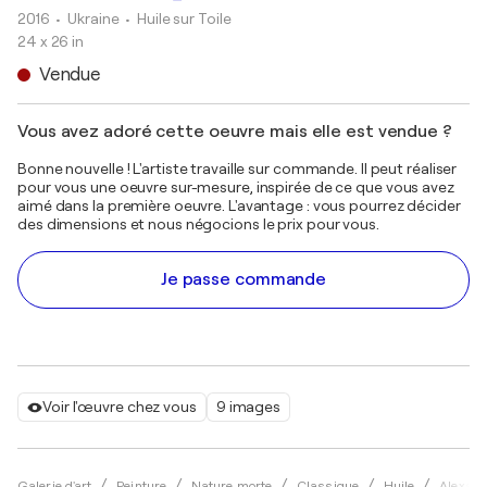
2016
• Ukraine
•
Huile sur Toile
24 x 26 in
Vendue
Vous avez adoré cette oeuvre mais elle est vendue ?
Bonne nouvelle ! L'artiste travaille sur commande. Il peut réaliser
pour vous une oeuvre sur-mesure, inspirée de ce que vous avez
aimé dans la première oeuvre. L'avantage : vous pourrez décider
des dimensions et nous négocions le prix pour vous.
Je passe commande
Voir l'œuvre chez vous
9 images
Galerie d'art
Peinture
Nature morte
Classique
Huile
Alexand