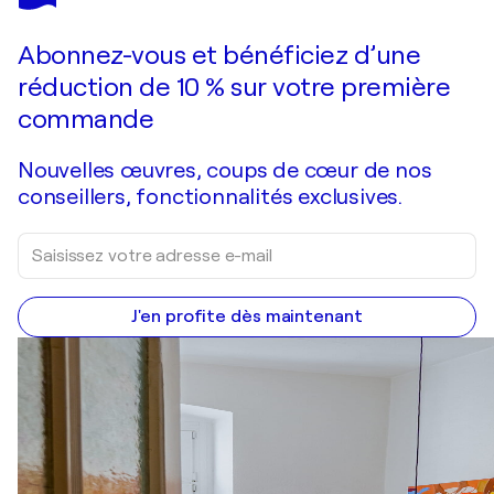
SHANDOR
Vous avez adoré cette oeuvre mais elle est vendue ?
Still life with mirror _ oil on canvas
Abonnez-vous et bénéficiez d’une
Je passe commande
réduction de 10 % sur votre première
commande
Nouvelles œuvres, coups de cœur de nos
conseillers, fonctionnalités exclusives.
J'en profite dès maintenant