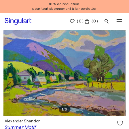
10 % de réduction
pour tout abonnement à la newsletter
(
0
)
( 0 )
1
/
6
Alexander Shandor
Summer Motif