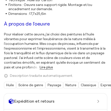
Technique
:
Huile sur Carton
Finitions
:
Oeuvre sans support rigide. Montage et/ou
encadrement sur demande.
Dimensions
:
17,7x25,6in
À propos de l'oeuvre
Pour réaliser cette œuvre, j'ai choisi des peintures à l'huile
vibrantes pour exprimer l'exubérance de la nature mêlée à
l'occupation humaine. Mes coups de pinceau, influencés par
l'expressionnisme et l'impressionnisme, visent à transmettre à la
fois la tranquillité et le flux dynamique de la vie dans un paysage
pastoral. J'ai infusé cette scène de couleurs vives et de
contrastes émotifs, en espérant qu'elle évoque un sentiment de
paix et une profonde
…
Lire plus
Description traduite automatiquement.
Huile
Scène de genre
Paysage
Nature
Classique
Expre
Expédition et retours