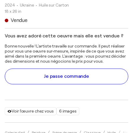
2024
• Ukraine
•
Huile sur Carton
18 x 26 in
Vendue
Vous avez adoré cette oeuvre mais elle est vendue ?
Bonne nouvelle ! L'artiste travaille sur commande. Il peut réaliser
pour vous une oeuvre sur-mesure, inspirée de ce que vous avez
aimé dans la première oeuvre. L'avantage : vous pourrez décider
des dimensions et nous négocions le prix pour vous.
Je passe commande
Voir l'œuvre chez vous
6 images
Galerie d'art
Peinture
Scène de genre
Classique
Huile
Alexa