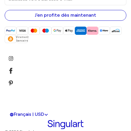
votre
adresse
e-
mail
J'en profite dès maintenant
Virement
bancaire
Français | USD