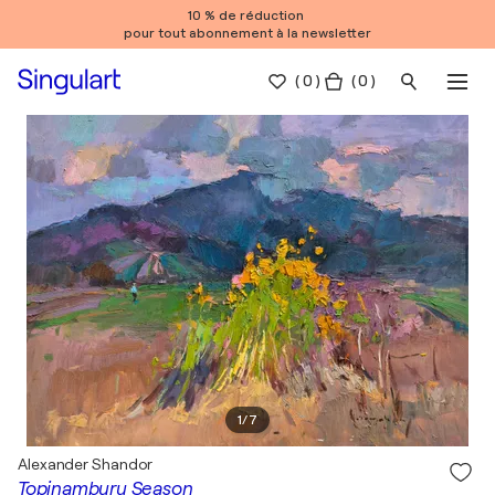
10 % de réduction
pour tout abonnement à la newsletter
(
0
)
( 0 )
1
/
7
Alexander Shandor
Topinamburu Season