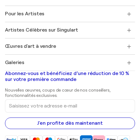
Politique de retour
A propos de nous
Témoignages de clients
Pour les Artistes
FAQ
Offrir une carte cadeau
Sociétés affiliées
Rejoignez notre programme commercial
Rejoindre Singulart en tant qu'artiste
Nos artistes
Mon compte
Artistes Célèbres sur Singulart
Se connecter en tant qu'Artiste
Magazine Singulart
Protection acheteur
Emplois
+33 1 76 44 06 42
Henri Matisse
Découvrez une sélection d'art original
Œuvres d'art à vendre
Marc Chagall
Pablo Picasso
Tableaux à vendre
Salvador Dalí
Galeries
Tableaux abstraits à vendre
Banksy
Peintures à l'huile
Mr. Brainwash
Galeries d'art en France
Abonnez-vous et bénéficiez d’une réduction de 10 %
Peintures de paysage
Shepard Fairey
Galeries d'art en Belgique
sur votre première commande
Estampes
Sculptures
Nouvelles œuvres, coups de cœur de nos conseillers,
Peintures acryliques
fonctionnalités exclusives.
Saisissez
votre
adresse
e-
mail
J'en profite dès maintenant