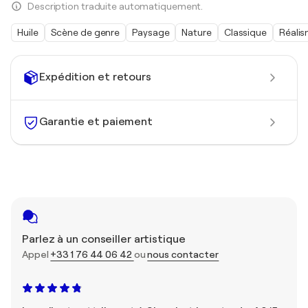
Description traduite automatiquement.
Huile
Scène de genre
Paysage
Nature
Classique
Réali
Expédition et retours
Garantie et paiement
Parlez à un conseiller artistique
Appel
+33 1 76 44 06 42
ou
nous contacter