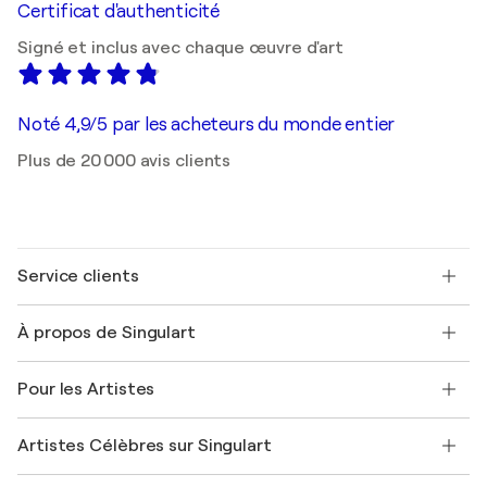
Certificat d'authenticité
Signé et inclus avec chaque œuvre d'art
Noté 4,9/5 par les acheteurs du monde entier
Plus de 20 000 avis clients
Service clients
Nous contacter
À propos de Singulart
Expédition
Politique de retour
A propos de nous
Témoignages de clients
Pour les Artistes
FAQ
Offrir une carte cadeau
Sociétés affiliées
Rejoignez notre programme commercial
Rejoindre Singulart en tant qu'artiste
Nos artistes
Mon compte
Artistes Célèbres sur Singulart
Se connecter en tant qu'Artiste
Magazine Singulart
Protection acheteur
Emplois
+33 1 76 44 06 42
Henri Matisse