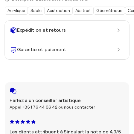
Acrylique
Sable
Abstraction
Abstrait
Géométrique
Co
Expédition et retours
Garantie et paiement
Parlez à un conseiller artistique
Appel
+33 1 76 44 06 42
ou
nous contacter
Les clients attribuent à Singulart la note de 4,9/5