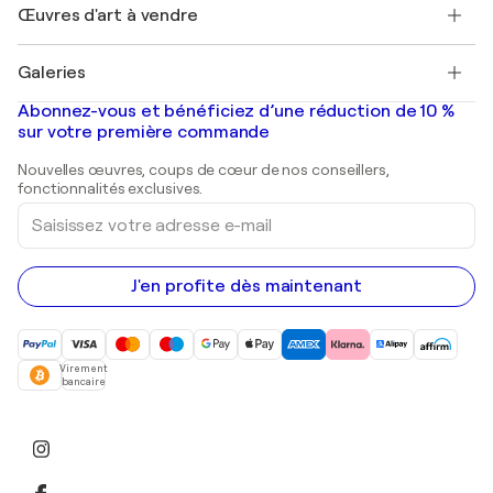
Découvrez une sélection d'art original
Œuvres d'art à vendre
Marc Chagall
Pablo Picasso
Tableaux à vendre
Salvador Dalí
Galeries
Tableaux abstraits à vendre
Banksy
Peintures à l'huile
Mr. Brainwash
Galeries d'art en France
Abonnez-vous et bénéficiez d’une réduction de 10 %
Peintures de paysage
Shepard Fairey
Galeries d'art en Belgique
sur votre première commande
Estampes
Sculptures
Nouvelles œuvres, coups de cœur de nos conseillers,
Peintures acryliques
fonctionnalités exclusives.
Saisissez
votre
adresse
e-
mail
J'en profite dès maintenant
Virement
bancaire