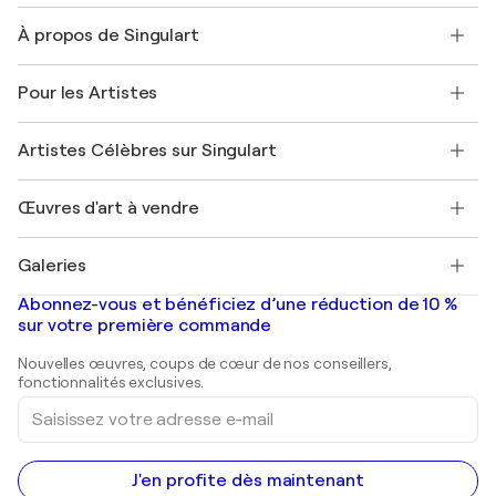
Nous contacter
À propos de Singulart
Expédition
Politique de retour
A propos de nous
Témoignages de clients
Pour les Artistes
FAQ
Offrir une carte cadeau
Sociétés affiliées
Rejoignez notre programme commercial
Rejoindre Singulart en tant qu'artiste
Nos artistes
Mon compte
Artistes Célèbres sur Singulart
Se connecter en tant qu'Artiste
Magazine Singulart
Protection acheteur
Emplois
+33 1 76 44 06 42
Henri Matisse
Découvrez une sélection d'art original
Œuvres d'art à vendre
Marc Chagall
Pablo Picasso
Tableaux à vendre
Salvador Dalí
Galeries
Tableaux abstraits à vendre
Banksy
Peintures à l'huile
Mr. Brainwash
Galeries d'art en France
Abonnez-vous et bénéficiez d’une réduction de 10 %
Peintures de paysage
Shepard Fairey
Galeries d'art en Belgique
sur votre première commande
Estampes
Sculptures
Nouvelles œuvres, coups de cœur de nos conseillers,
Peintures acryliques
fonctionnalités exclusives.
Saisissez
votre
adresse
e-
mail
J'en profite dès maintenant