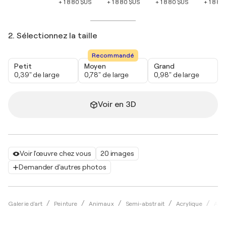
+ 1 880 $US
+ 1 880 $US
+ 1 880 $US
+ 1 880
2. Sélectionnez la taille
Recommandé
Petit
Moyen
Grand
0,39" de large
0,78" de large
0,98" de large
Voir en 3D
Voir l'œuvre chez vous
20 images
Demander d'autres photos
Galerie d'art
Peinture
Animaux
Semi-abstrait
Acrylique
Alf