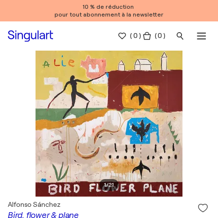
10 % de réduction
pour tout abonnement à la newsletter
(
0
)
( 0 )
1
/
21
Alfonso Sánchez
Bird, flower & plane