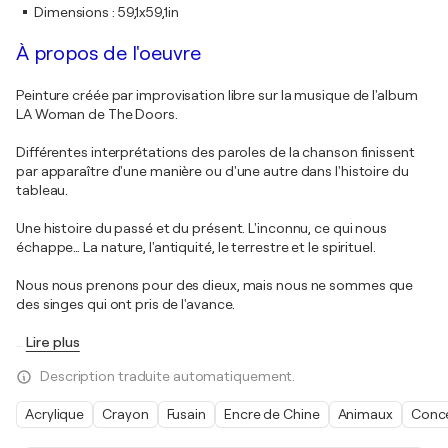
Dimensions
:
59,1x59,1in
À propos de l'oeuvre
Peinture créée par improvisation libre sur la musique de l'album
LA Woman de The Doors.
Différentes interprétations des paroles de la chanson finissent
par apparaître d'une manière ou d'une autre dans l'histoire du
tableau.
Une histoire du passé et du présent. L'inconnu, ce qui nous
échappe… La nature, l'antiquité, le terrestre et le spirituel.
Nous nous prenons pour des dieux, mais nous ne sommes que
des singes qui ont pris de l'avance.
…
Lire plus
Description traduite automatiquement.
Acrylique
Crayon
Fusain
Encre de Chine
Animaux
Conc