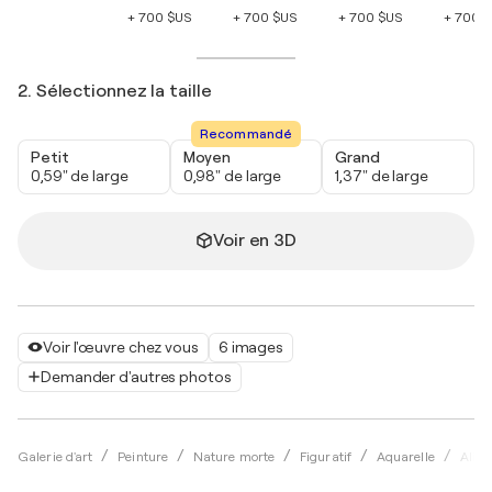
+ 700 $US
+ 700 $US
+ 700 $US
+ 700 
2. Sélectionnez la taille
Recommandé
Petit
Moyen
Grand
0,59" de large
0,98" de large
1,37" de large
Voir en 3D
Voir l'œuvre chez vous
6 images
Demander d'autres photos
Galerie d'art
Peinture
Nature morte
Figuratif
Aquarelle
Alix 