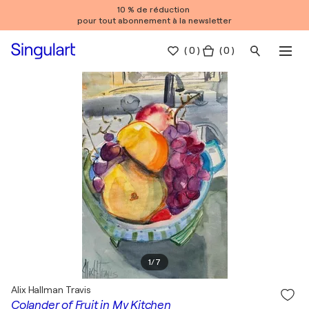
10 % de réduction
pour tout abonnement à la newsletter
(
0
)
( 0 )
1
/
7
Alix Hallman Travis
Colander of Fruit in My Kitchen