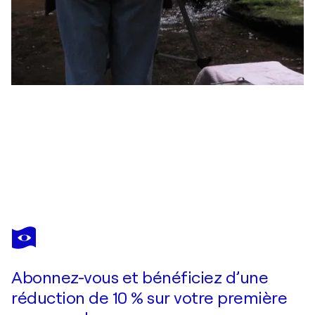
ALIX HALLMAN TRAVIS
Colander of Fruit in My Kitchen
350 $US
Faire une offre
Acquérir
Abonnez-vous et bénéficiez d’une
réduction de 10 % sur votre première