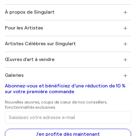
Nous contacter
À propos de Singulart
Expédition
Politique de retour
A propos de nous
Témoignages de clients
Pour les Artistes
FAQ
Offrir une carte cadeau
Sociétés affiliées
Rejoignez notre programme commercial
Rejoindre Singulart en tant qu'artiste
Nos artistes
Mon compte
Artistes Célèbres sur Singulart
Se connecter en tant qu'Artiste
Magazine Singulart
Protection acheteur
Emplois
+33 1 76 44 06 42
Henri Matisse
Découvrez une sélection d'art original
Œuvres d'art à vendre
Marc Chagall
Pablo Picasso
Tableaux à vendre
Salvador Dalí
Galeries
Tableaux abstraits à vendre
Banksy
Peintures à l'huile
Mr. Brainwash
Galeries d'art en France
Abonnez-vous et bénéficiez d’une réduction de 10 %
Peintures de paysage
Shepard Fairey
Galeries d'art en Belgique
sur votre première commande
Estampes
Sculptures
Nouvelles œuvres, coups de cœur de nos conseillers,
Peintures acryliques
fonctionnalités exclusives.
Saisissez
votre
adresse
e-
mail
J'en profite dès maintenant