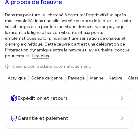
À propos de l'oeuvre
Dans ma peinture, j'ai cherché à capturer l'esprit vif d'un après-
midi ensoleillé dans une ville animée au bord de la baie. Les traits
vifs et larges de la peinture acrylique donnent vie au paysage
luxuriant, à la ligne d'horizon vibrante et aux ponts
emblématiques au loin, incarnant une sensation de chaleur et
d'énergie cinétique. Cette œuvre d'art est une célébration de
l'interaction dynamique entre la nature et la vie urbaine, conçue
pour remuer
…
Lire plus
Description traduite automatiquement.
Acrylique
Scène de genre
Paysage
Marine
Nature
Clas
Expédition et retours
Garantie et paiement