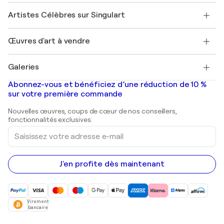
Rejoignez notre programme commercial
Rejoindre Singulart en tant qu'artiste
Nos artistes
Mon compte
Artistes Célèbres sur Singulart
Se connecter en tant qu'Artiste
Magazine Singulart
Protection acheteur
Emplois
+33 1 76 44 06 42
Henri Matisse
Découvrez une sélection d'art original
Œuvres d'art à vendre
Marc Chagall
Pablo Picasso
Tableaux à vendre
Salvador Dalí
Galeries
Tableaux abstraits à vendre
Banksy
Peintures à l'huile
Mr. Brainwash
Galeries d'art en France
Abonnez-vous et bénéficiez d’une réduction de 10 %
Peintures de paysage
Shepard Fairey
Galeries d'art en Belgique
sur votre première commande
Estampes
Sculptures
Nouvelles œuvres, coups de cœur de nos conseillers,
Peintures acryliques
fonctionnalités exclusives.
Saisissez
votre
adresse
e-
mail
J'en profite dès maintenant
Virement
bancaire