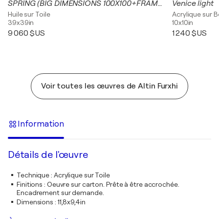
SPRING (BIG DIMENSIONS 100X100+FRAME)
Venice light
Huile sur Toile
Acrylique sur B
39x39in
10x10in
9 060 $US
1 240 $US
Voir toutes les œuvres de Altin Furxhi
Information
Détails de l'œuvre
Technique
:
Acrylique sur Toile
Finitions
:
Oeuvre sur carton. Prête à être accrochée.
Encadrement sur demande.
Dimensions
:
11,8x9,4in