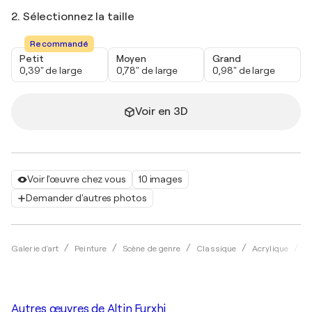
2. Sélectionnez la taille
Recommandé
Petit
Moyen
Grand
0,39" de large
0,78" de large
0,98" de large
Voir en 3D
Voir l'œuvre chez vous
10 images
Demander d'autres photos
Galerie d'art
Peinture
Scène de genre
Classique
Acrylique
Al
Autres œuvres de
Altin Furxhi