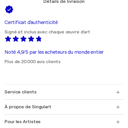
Détails de livraison
Certificat d'authenticité
Signé et inclus avec chaque œuvre d'art
Noté 4,9/5 par les acheteurs du monde entier
Plus de 20 000 avis clients
Service clients
Nous contacter
À propos de Singulart
Expédition
Politique de retour
A propos de nous
Témoignages de clients
Pour les Artistes
FAQ
Offrir une carte cadeau
Sociétés affiliées