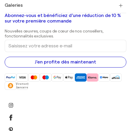
Tableaux à vendre
Salvador Dalí
Galeries
Tableaux abstraits à vendre
Banksy
Peintures à l'huile
Mr. Brainwash
Galeries d'art en France
Abonnez-vous et bénéficiez d’une réduction de 10 %
Peintures de paysage
Shepard Fairey
Galeries d'art en Belgique
sur votre première commande
Estampes
Sculptures
Nouvelles œuvres, coups de cœur de nos conseillers,
Peintures acryliques
fonctionnalités exclusives.
Saisissez
votre
adresse
e-
mail
J'en profite dès maintenant
Virement
bancaire