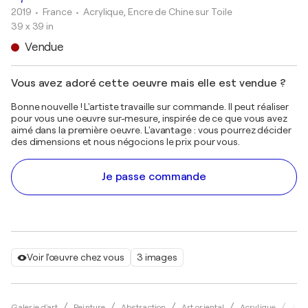
2019
• France
•
Acrylique, Encre de Chine sur Toile
39 x 39 in
Vendue
Vous avez adoré cette oeuvre mais elle est vendue ?
Bonne nouvelle ! L'artiste travaille sur commande. Il peut réaliser
pour vous une oeuvre sur-mesure, inspirée de ce que vous avez
aimé dans la première oeuvre. L'avantage : vous pourrez décider
des dimensions et nous négocions le prix pour vous.
Je passe commande
Voir l'œuvre chez vous
3 images
Galerie d'art
Peinture
Abstraction
Art oriental
Acrylique
Alto