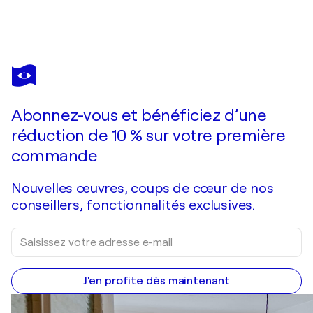
ALTONE
MISHINO
Vous avez adoré cette oeuvre mais elle est vendue ?
Japanese form 1
Abonnez-vous et bénéficiez d’une
Je passe commande
réduction de 10 % sur votre première
commande
Nouvelles œuvres, coups de cœur de nos
conseillers, fonctionnalités exclusives.
J'en profite dès maintenant