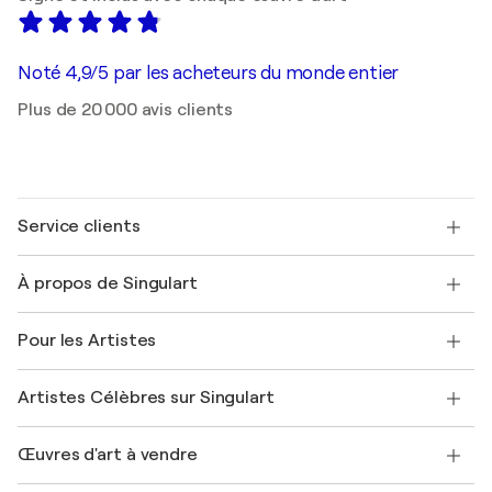
Noté 4,9/5 par les acheteurs du monde entier
Plus de 20 000 avis clients
Service clients
Nous contacter
À propos de Singulart
Expédition
Politique de retour
A propos de nous
Témoignages de clients
Pour les Artistes
FAQ
Offrir une carte cadeau
Sociétés affiliées
Rejoignez notre programme commercial
Rejoindre Singulart en tant qu'artiste
Nos artistes
Mon compte
Artistes Célèbres sur Singulart
Se connecter en tant qu'Artiste
Magazine Singulart
Protection acheteur
Emplois
+33 1 76 44 06 42
Henri Matisse
Découvrez une sélection d'art original
Œuvres d'art à vendre
Marc Chagall
Pablo Picasso