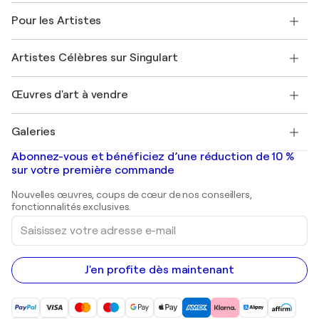
A propos de nous
Témoignages de clients
Pour les Artistes
FAQ
Offrir une carte cadeau
Sociétés affiliées
Rejoignez notre programme commercial
Rejoindre Singulart en tant qu'artiste
Nos artistes
Mon compte
Artistes Célèbres sur Singulart
Se connecter en tant qu'Artiste
Magazine Singulart
Protection acheteur
Emplois
+33 1 76 44 06 42
Henri Matisse
Découvrez une sélection d'art original
Œuvres d'art à vendre
Marc Chagall
Pablo Picasso
Tableaux à vendre
Salvador Dalí
Galeries
Tableaux abstraits à vendre
Banksy
Peintures à l'huile
Mr. Brainwash
Galeries d'art en France
Abonnez-vous et bénéficiez d’une réduction de 10 %
Peintures de paysage
Shepard Fairey
Galeries d'art en Belgique
sur votre première commande
Estampes
Sculptures
Nouvelles œuvres, coups de cœur de nos conseillers,
Peintures acryliques
fonctionnalités exclusives.
Saisissez
votre
adresse
e-
mail
J'en profite dès maintenant