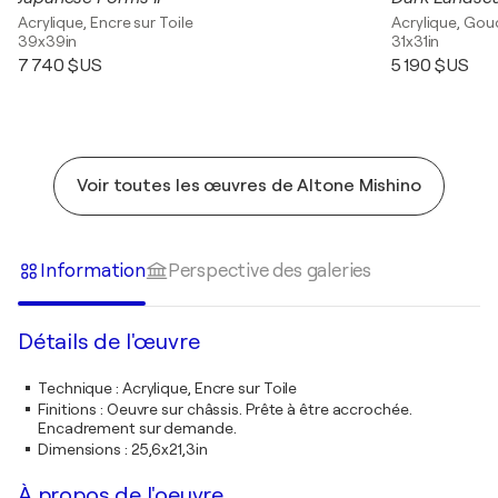
Acrylique, Encre sur Toile
Acrylique, Gou
39x39in
31x31in
7 740 $US
5 190 $US
Voir toutes les œuvres de Altone Mishino
Information
Perspective des galeries
Détails de l'œuvre
Technique
:
Acrylique, Encre sur Toile
Finitions
:
Oeuvre sur châssis. Prête à être accrochée.
Encadrement sur demande.
Dimensions
:
25,6x21,3in
À propos de l'oeuvre