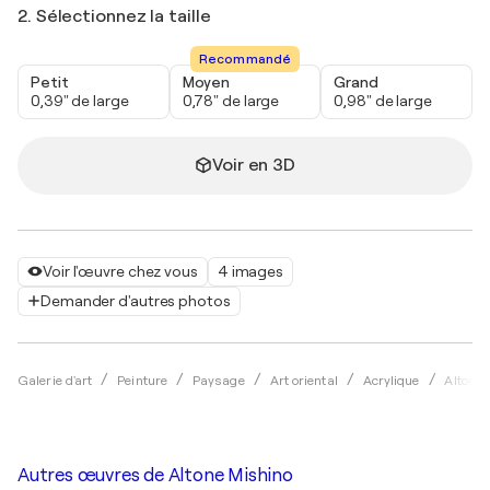
2. Sélectionnez la taille
Recommandé
Petit
Moyen
Grand
0,39" de large
0,78" de large
0,98" de large
Voir en 3D
Voir l'œuvre chez vous
4 images
Demander d'autres photos
Galerie d'art
Peinture
Paysage
Art oriental
Acrylique
Altone 
Autres œuvres de
Altone Mishino