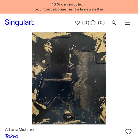
10 % de réduction
pour tout abonnement à la newsletter
(
0
)
( 0 )
1
/
5
Altone Mishino
Tokyo