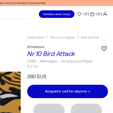
% sur votre première commande.
(
0
)
( 0 )
Vendez avec nous
Galerie d'art
Œuvre sur papier
Auto-portrait
Pop a
Amaduyus
Nr 10 Bird Attack
2026
• Allemagne
•
Acrylique sur Papier
5 x 7 in
280 $US
Acquérir cette œuvre