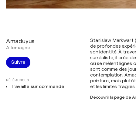
Amaduyus
Stanislaw Markwart (
de profondes expérie
Allemagne
son identité. À trav
surréaliste, il crée
Suivre
où se mêlent lignes o
sont comme des journ
contemplation. Amadu
RÉFÉRENCES
peinture, mais plutôt
Travaille sur commande
et les limites fragil
Découvrir la page de 