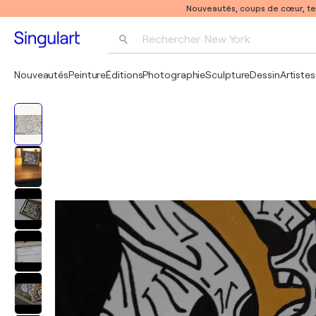
Nouveautés, coups de cœur, t
Rechercher 
New York
Photographie
Nouveautés
Peinture
Éditions
Photographie
Sculpture
Dessin
Artistes
Pop Art
Pablo Picasso