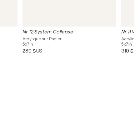
Nr 12 System Collapse
Nr 11 We
Acrylique sur Papier
Acrylique
5x7in
5x7in
280 $US
310 $US