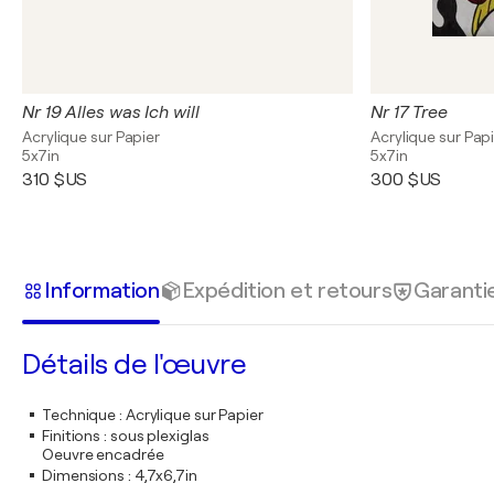
Nr 19 Alles was Ich will
Nr 17 Tree
Acrylique sur Papier
Acrylique sur Pap
5x7in
5x7in
310 $US
300 $US
Information
Expédition et retours
Garanti
Détails de l'œuvre
Technique
:
Acrylique sur Papier
Finitions
:
sous plexiglas
Oeuvre encadrée
Dimensions
:
4,7x6,7in