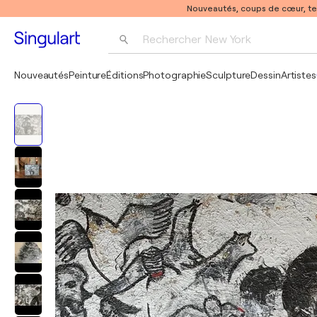
Nouveautés, coups de cœur, t
Rechercher 
New York
Photographie
Nouveautés
Peinture
Éditions
Photographie
Sculpture
Dessin
Artistes
Pop Art
Pablo Picasso