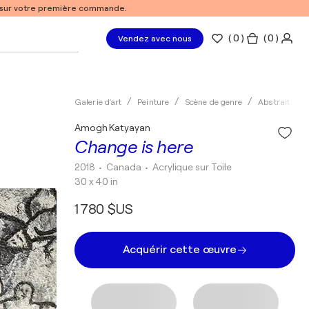
% sur votre première commande.
(
0
)
( 0 )
Vendez avec nous
Galerie d'art
Peinture
Scène de genre
Abstrait
Amogh Katyayan
Change is here
2018
• Canada
•
Acrylique sur Toile
30 x 40 in
1 780 $US
Acquérir cette œuvre