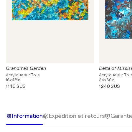
Grandma's Garden
Delta of Missis
Acrylique sur Toile
Acrylique sur Toil
16x48in
24x30in
1 140 $US
1 240 $US
Information
Expédition et retours
Garanti