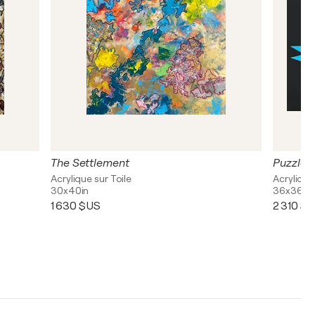
The Settlement
Puzzle
Acrylique sur Toile
Acrylique
30x40in
36x36in
1 630 $US
2 310 $