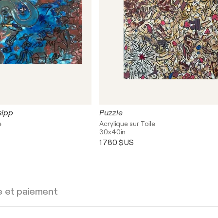
sipp
Puzzle
e
Acrylique sur Toile
30x40in
1 780 $US
e et paiement