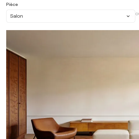
Pièce
O
Salon