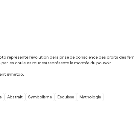
to représente l'évolution de la prise de conscience des droits des femm
tée par les couleurs rouges) représente la montée du pouvoir.
ement #metoo.
e
Abstrait
Symbolisme
Esquisse
Mythologie