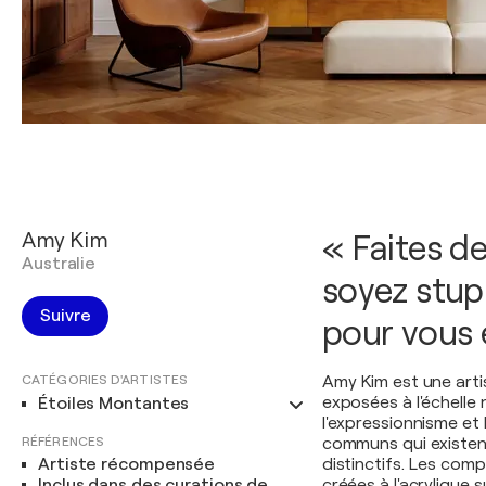
Amy Kim
« Faites de
Australie
soyez stup
Suivre
pour vous
CATÉGORIES D'ARTISTES
Amy Kim est une arti
exposées à l'échelle 
Étoiles Montantes
l'expressionnisme et
RÉFÉRENCES
communs qui existent
Artiste récompensée
distinctifs. Les comp
Inclus dans des curations de
créées à l'acrylique su