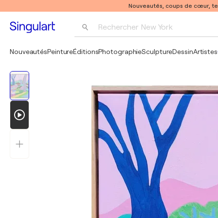
Nouveautés, coups de cœur, t
Rechercher 
New York
Photographie
Nouveautés
Peinture
Éditions
Photographie
Sculpture
Dessin
Artistes
Pop Art
Pablo Picasso