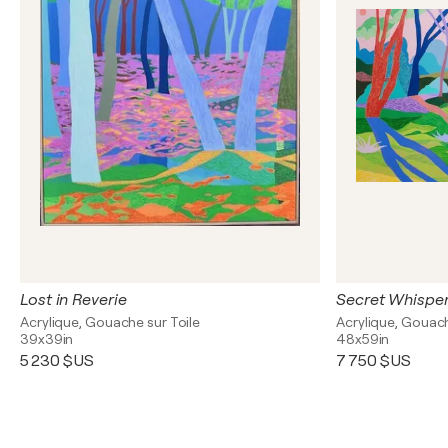
Lost in Reverie
Secret Whispe
Acrylique, Gouache sur Toile
Acrylique, Gouach
39x39in
48x59in
5 230 $US
7 750 $US