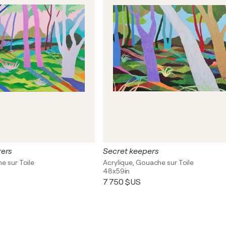
rers
Secret keepers
e sur Toile
Acrylique, Gouache sur Toile
48x59in
7 750 $US