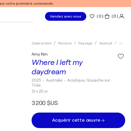
% sur votre première commande.
(
0
)
( 0 )
Vendez avec nous
Galerie d'art
Peinture
Paysage
Abstrait
Acryliq
Amy Kim
Where I left my
daydream
2025
• Australie
•
Acrylique, Gouache sur
Toile
31 x 25 in
3 200 $US
Acquérir cette œuvre