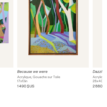
Because we were
Dazzled 
Acrylique, Gouache sur Toile
Acrylique
17x13in
28x40in
1 490 $US
2 880 $