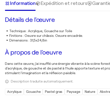
Information
Expédition et retours
Garanti
Détails de l'œuvre
Technique
:
Acrylique, Gouache sur Toile
Finitions
:
Oeuvre sur châssis. Oeuvre encadrée.
Dimensions
:
31,5x24,8in
À propos de l'oeuvre
Dans cette œuvre, j'ai insufflé une énergie vibrante à la scène for
d'acrylique, de gouache et de pastel à l'huile apporte texture et pr
stimulant l'imagination et la réflexion paisible.
Description traduite automatiquement.
Acrylique
Gouache
Pastel gras
Paysage
Nature
Abstra