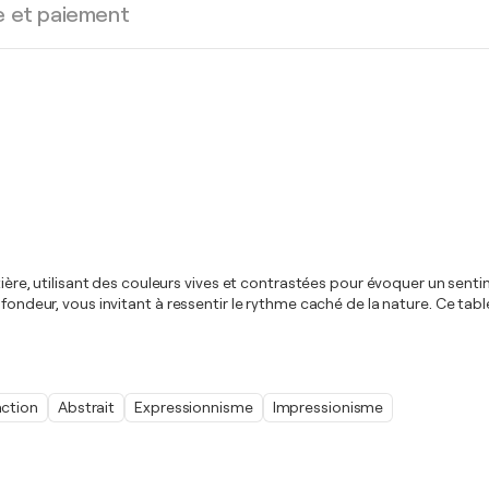
e et paiement
estière, utilisant des couleurs vives et contrastées pour évoquer un sen
ofondeur, vous invitant à ressentir le rythme caché de la nature. Ce tab
ction
Abstrait
Expressionnisme
Impressionisme