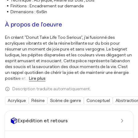
Technique
:
Acrylique, Résine sur Bois , Bois
Finitions
:
Encadrement sur demande
Dimensions
:
6x6in
À propos de l'oeuvre
En créant "Donut Take Life Too Serious", j'ai fusionné des
acryliques vibrants et de la résine brillante sur du bois pour
résumer un moment de joie pure et sans vergogne. Le beignet
ludique, les pépites dispersées et les couleurs vives dégagent un
esprit amusant et insouciant. Cette pièce représente l'abandon
des soucis et la savouration des doux moments de la vie. C'est
un rappel quotidien de chérir la joie et de maintenir une énergie
positive et
…
Lire plus
Description traduite automatiquement.
Acrylique
Résine
Scène de genre
Conceptuel
Abstractio
Expédition et retours