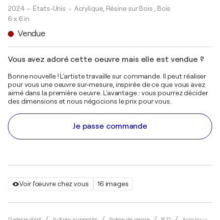
2024
• États-Unis
•
Acrylique, Résine sur Bois , Bois
6 x 6 in
Vendue
Vous avez adoré cette oeuvre mais elle est vendue ?
Bonne nouvelle ! L'artiste travaille sur commande. Il peut réaliser
pour vous une oeuvre sur-mesure, inspirée de ce que vous avez
aimé dans la première oeuvre. L'avantage : vous pourrez décider
des dimensions et nous négocions le prix pour vous.
Je passe commande
Voir l'œuvre chez vous
16 images
Galerie d'art
Autres supports
Scène de genre
B.D
Acrylique