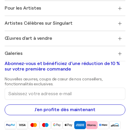
A propos de nous
Témoignages de clients
Pour les Artistes
FAQ
Offrir une carte cadeau
Sociétés affiliées
Rejoignez notre programme commercial
Rejoindre Singulart en tant qu'artiste
Nos artistes
Mon compte
Artistes Célèbres sur Singulart
Se connecter en tant qu'Artiste
Magazine Singulart
Protection acheteur
Emplois
+33 1 76 44 06 42
Henri Matisse
Découvrez une sélection d'art original
Œuvres d'art à vendre
Marc Chagall
Pablo Picasso
Tableaux à vendre
Salvador Dalí
Galeries
Tableaux abstraits à vendre
Banksy
Peintures à l'huile
Mr. Brainwash
Galeries d'art en France
Abonnez-vous et bénéficiez d’une réduction de 10 %
Peintures de paysage
Shepard Fairey
Galeries d'art en Belgique
sur votre première commande
Estampes
Sculptures
Nouvelles œuvres, coups de cœur de nos conseillers,
Peintures acryliques
fonctionnalités exclusives.
Saisissez
votre
adresse
e-
mail
J'en profite dès maintenant