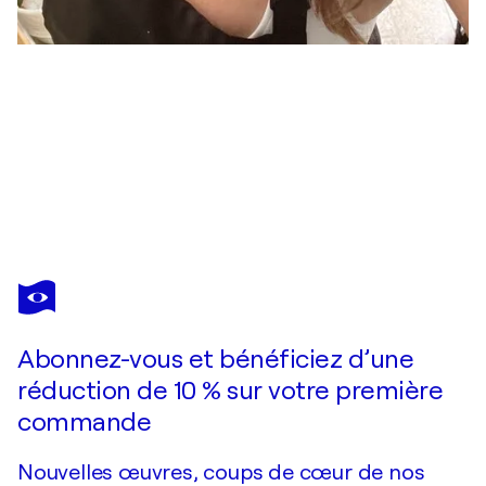
ANA
HEFCO
Vous avez adoré cette oeuvre mais elle est vendue ?
Donut Take Life Too Serious #3
Abonnez-vous et bénéficiez d’une
Je passe commande
réduction de 10 % sur votre première
commande
Nouvelles œuvres, coups de cœur de nos