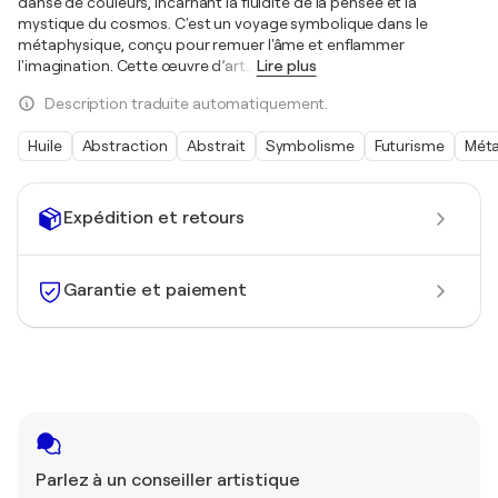
danse de couleurs, incarnant la fluidité de la pensée et la
mystique du cosmos. C'est un voyage symbolique dans le
métaphysique, conçu pour remuer l'âme et enflammer
l'imagination. Cette œuvre d’art
…
Lire plus
Description traduite automatiquement.
Huile
Abstraction
Abstrait
Symbolisme
Futurisme
Méta
Expédition et retours
Garantie et paiement
Parlez à un conseiller artistique