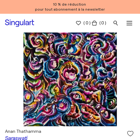
10 % de réduction
pour tout abonnement à la newsletter
(
0
)
( 0 )
1
/
2
Anan Thathamma
Saraswati