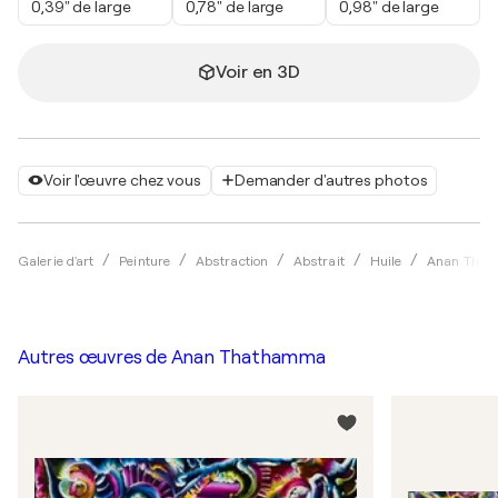
0,39" de large
0,78" de large
0,98" de large
Voir en 3D
Voir l'œuvre chez vous
Demander d'autres photos
Galerie d'art
Peinture
Abstraction
Abstrait
Huile
Anan Tha
Autres œuvres de
Anan Thathamma