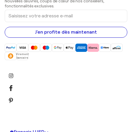
Nouvelles œuvres, coups de cœur de nos conseillers,
Peintures acryliques
fonctionnalités exclusives.
Saisissez
votre
adresse
e-
mail
J'en profite dès maintenant
Virement
bancaire