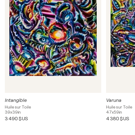
Intangible
Varuna
Huile sur Toile
Huile sur Toile
39x39in
47x59in
3 490 $US
4 380 $US