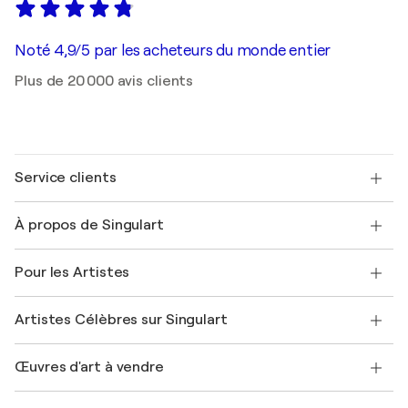
Noté 4,9/5 par les acheteurs du monde entier
Plus de 20 000 avis clients
Service clients
Nous contacter
À propos de Singulart
Expédition
Politique de retour
A propos de nous
Témoignages de clients
Pour les Artistes
FAQ
Offrir une carte cadeau
Sociétés affiliées
Rejoignez notre programme commercial
Rejoindre Singulart en tant qu'artiste
Nos artistes
Mon compte
Artistes Célèbres sur Singulart
Se connecter en tant qu'Artiste
Magazine Singulart
Protection acheteur
Emplois
+33 1 76 44 06 42
Henri Matisse
Découvrez une sélection d'art original
Œuvres d'art à vendre
Marc Chagall
Pablo Picasso
Tableaux à vendre
Salvador Dalí