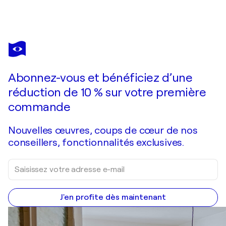
ANASTASSIA
SKOPP
Vous avez adoré cette oeuvre mais elle est vendue ?
Flowers in Silent Harmony
Abonnez-vous et bénéficiez d’une
Je passe commande
réduction de 10 % sur votre première
commande
Nouvelles œuvres, coups de cœur de nos
conseillers, fonctionnalités exclusives.
J'en profite dès maintenant