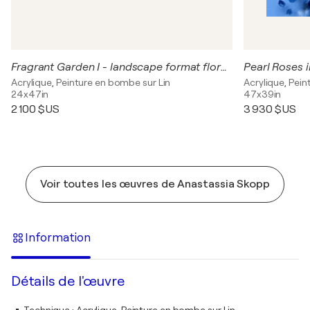
Fragrant Garden I - landscape format floral painting on canvas
Pearl Roses i
Acrylique, Peinture en bombe sur Lin
Acrylique, Pei
24x47in
47x39in
2 100 $US
3 930 $US
Voir toutes les œuvres de Anastassia Skopp
Information
Détails de l'œuvre