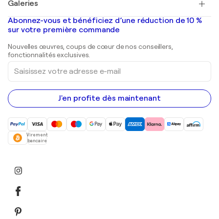
Galeries
Tableaux abstraits à vendre
Banksy
Peintures à l'huile
Mr. Brainwash
Galeries d'art en France
Abonnez-vous et bénéficiez d’une réduction de 10 %
Peintures de paysage
Shepard Fairey
Galeries d'art en Belgique
sur votre première commande
Estampes
Sculptures
Nouvelles œuvres, coups de cœur de nos conseillers,
Peintures acryliques
fonctionnalités exclusives.
Saisissez
votre
adresse
e-
mail
J'en profite dès maintenant
Virement
bancaire