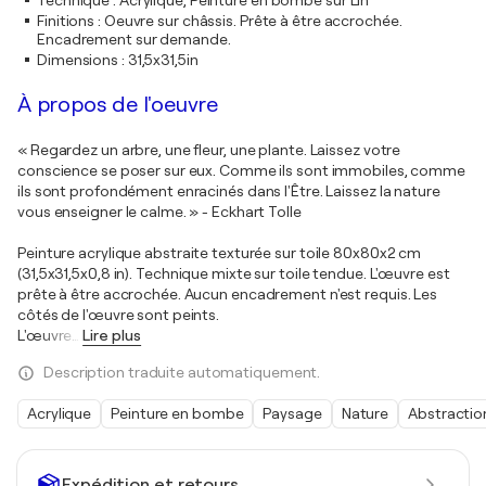
Technique
:
Acrylique, Peinture en bombe sur Lin
Finitions
:
Oeuvre sur châssis. Prête à être accrochée.
Encadrement sur demande.
Dimensions
:
31,5x31,5in
À propos de l'oeuvre
« Regardez un arbre, une fleur, une plante. Laissez votre
conscience se poser sur eux. Comme ils sont immobiles, comme
ils sont profondément enracinés dans l'Être. Laissez la nature
vous enseigner le calme. » - Eckhart Tolle
Peinture acrylique abstraite texturée sur toile 80x80x2 cm
(31,5x31,5x0,8 in). Technique mixte sur toile tendue. L'œuvre est
prête à être accrochée. Aucun encadrement n'est requis. Les
côtés de l'œuvre sont peints.
L'œuvre
…
Lire plus
Description traduite automatiquement.
Acrylique
Peinture en bombe
Paysage
Nature
Abstractio
Expédition et retours