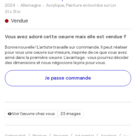
2024
• Allemagne
•
Acrylique, Peinture en bombe sur Lin
31 x 31 in
Vendue
Vous avez adoré cette oeuvre mais elle est vendue ?
Bonne nouvelle ! L'artiste travaille sur commande. Il peut réaliser
pour vous une oeuvre sur-mesure, inspirée de ce que vous avez
aimé dans la première oeuvre. L'avantage : vous pourrez décider
des dimensions et nous négocions le prix pour vous.
Je passe commande
Voir l'œuvre chez vous
23 images
Galerie d'art
Peinture
Paysage
Art oriental
Acrylique
Anasta