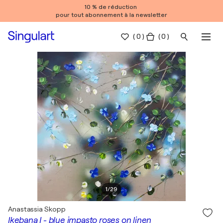
10 % de réduction
pour tout abonnement à la newsletter
(
0
)
( 0 )
1
/
29
Anastassia Skopp
Ikebana I - blue impasto roses on linen