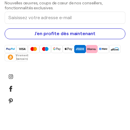
Sculptures
Nouvelles œuvres, coups de cœur de nos conseillers,
Peintures acryliques
fonctionnalités exclusives.
Saisissez
votre
adresse
e-
mail
J'en profite dès maintenant
Virement
bancaire