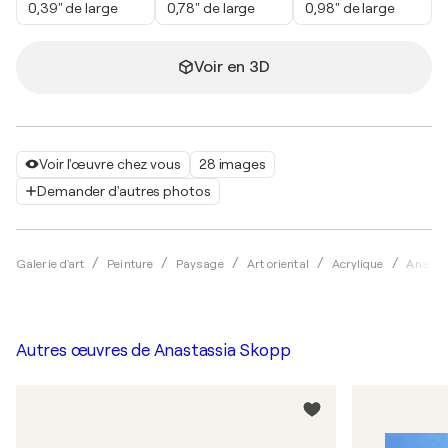
0,39" de large
0,78" de large
0,98" de large
Voir en 3D
Voir l'œuvre chez vous
28 images
Demander d'autres photos
Galerie d'art
Peinture
Paysage
Art oriental
Acrylique
Anasta
Autres œuvres de
Anastassia Skopp