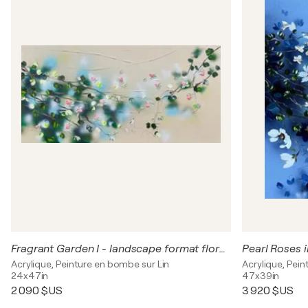
Fragrant Garden I - landscape format floral painting on canvas
Pearl Roses i
Acrylique, Peinture en bombe sur Lin
Acrylique, Pei
24x47in
47x39in
2 090 $US
3 920 $US