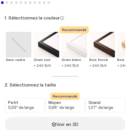
1. Sélectionnez la couleur
Recommandé
Sans cadre
Grain noir
Grain blanc
Bois foncé
Bois cla
+ 240 $US
+ 240 $US
+ 240 $US
+ 240 
2. Sélectionnez la taille
Recommandé
Petit
Moyen
Grand
0,59" de large
0,98" de large
1,37" de large
Voir en 3D