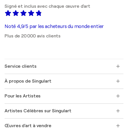
Signé et inclus avec chaque œuvre d'art
Noté 4,9/5 par les acheteurs du monde entier
Plus de 20 000 avis clients
Service clients
Nous contacter
À propos de Singulart
Expédition
Politique de retour
A propos de nous
Témoignages de clients
Pour les Artistes
FAQ
Offrir une carte cadeau
Sociétés affiliées
Rejoignez notre programme commercial
Rejoindre Singulart en tant qu'artiste
Nos artistes
Mon compte
Artistes Célèbres sur Singulart
Se connecter en tant qu'Artiste
Magazine Singulart
Protection acheteur
Emplois
+33 1 76 44 06 42
Henri Matisse
Découvrez une sélection d'art original
Œuvres d'art à vendre
Marc Chagall