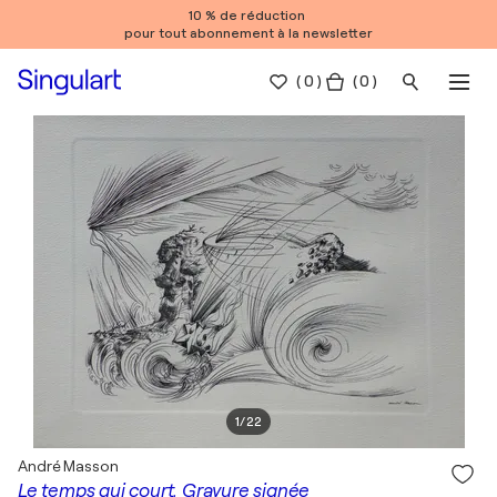
10 % de réduction
pour tout abonnement à la newsletter
(
0
)
( 0 )
1
/
22
André Masson
Le temps qui court, Gravure signée