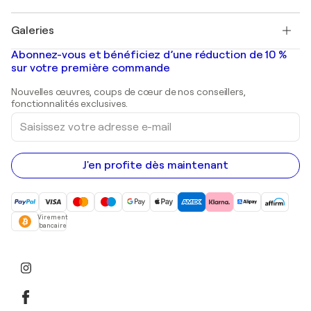
Pablo Picasso
Tableaux à vendre
Salvador Dalí
Galeries
Tableaux abstraits à vendre
Banksy
Peintures à l'huile
Mr. Brainwash
Galeries d'art en France
Abonnez-vous et bénéficiez d’une réduction de 10 %
Peintures de paysage
Shepard Fairey
Galeries d'art en Belgique
sur votre première commande
Estampes
Sculptures
Nouvelles œuvres, coups de cœur de nos conseillers,
Peintures acryliques
fonctionnalités exclusives.
Saisissez
votre
adresse
e-
mail
J'en profite dès maintenant
Virement
bancaire