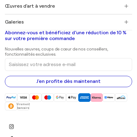
Henri Matisse
Découvrez une sélection d'art original
Œuvres d'art à vendre
Marc Chagall
Pablo Picasso
Tableaux à vendre
Salvador Dalí
Galeries
Tableaux abstraits à vendre
Banksy
Peintures à l'huile
Mr. Brainwash
Galeries d'art en France
Abonnez-vous et bénéficiez d’une réduction de 10 %
Peintures de paysage
Shepard Fairey
Galeries d'art en Belgique
sur votre première commande
Estampes
Sculptures
Nouvelles œuvres, coups de cœur de nos conseillers,
Peintures acryliques
fonctionnalités exclusives.
Saisissez
votre
adresse
e-
mail
J'en profite dès maintenant
Virement
bancaire