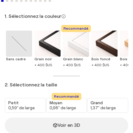
1. Sélectionnez la couleur
Recommandé
Sans cadre
Grain noir
Grain blanc
Bois foncé
Bois cla
+ 400 $US
+ 400 $US
+ 400 $US
+ 400 
2. Sélectionnez la taille
Recommandé
Petit
Moyen
Grand
0,59" de large
0,98" de large
1,37" de large
Voir en 3D