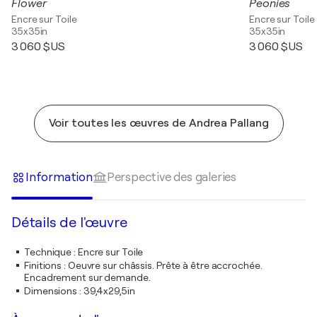
Flower
Peonies
Encre sur Toile
Encre sur Toile
35x35in
35x35in
3 060 $US
3 060 $US
Voir toutes les œuvres de Andrea Pallang
Information
Perspective des galeries
Détails de l'œuvre
Technique
:
Encre sur Toile
Finitions
:
Oeuvre sur châssis. Prête à être accrochée.
Encadrement sur demande.
Dimensions
:
39,4x29,5in