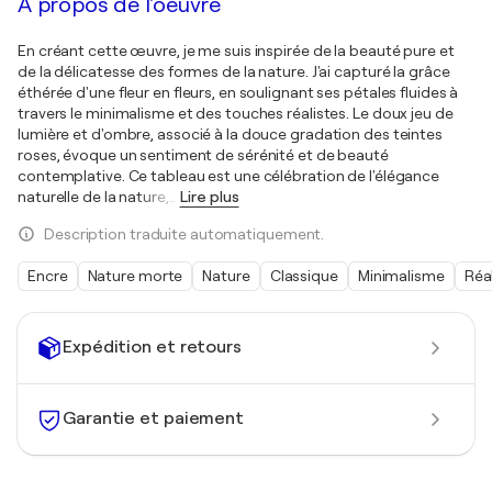
À propos de l'oeuvre
En créant cette œuvre, je me suis inspirée de la beauté pure et
de la délicatesse des formes de la nature. J'ai capturé la grâce
éthérée d'une fleur en fleurs, en soulignant ses pétales fluides à
travers le minimalisme et des touches réalistes. Le doux jeu de
lumière et d'ombre, associé à la douce gradation des teintes
roses, évoque un sentiment de sérénité et de beauté
contemplative. Ce tableau est une célébration de l'élégance
naturelle de la nature,
…
Lire plus
Description traduite automatiquement.
Encre
Nature morte
Nature
Classique
Minimalisme
Réa
Expédition et retours
Garantie et paiement