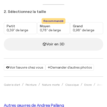
2. Sélectionnez la taille
Recommandé
Petit
Moyen
Grand
0,39" de large
0,78" de large
0,98" de large
Voir en 3D
Voir l'œuvre chez vous
Demander d'autres photos
Galerie d'art
Peinture
Nature morte
Classique
Encre
Andrea
Autres œuvres de
Andrea Pallang