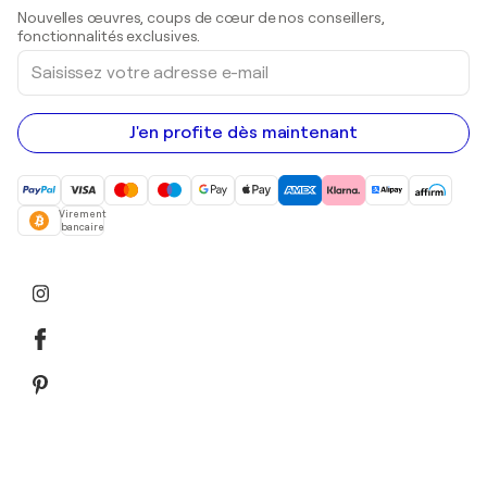
Sculptures
Nouvelles œuvres, coups de cœur de nos conseillers,
Peintures acryliques
fonctionnalités exclusives.
Saisissez
votre
adresse
e-
mail
J'en profite dès maintenant
Virement
bancaire