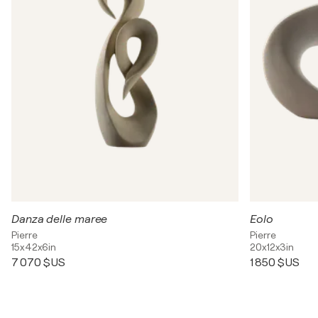
Danza delle maree
Eolo
Pierre
Pierre
15x42x6in
20x12x3in
7 070 $US
1 850 $US