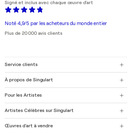
Signé et inclus avec chaque œuvre d'art
Noté 4,9/5 par les acheteurs du monde entier
Plus de 20 000 avis clients
Service clients
Nous contacter
À propos de Singulart
Expédition
Politique de retour
A propos de nous
Témoignages de clients
Pour les Artistes
FAQ
Offrir une carte cadeau
Sociétés affiliées
Rejoignez notre programme commercial
Rejoindre Singulart en tant qu'artiste
Nos artistes
Mon compte
Artistes Célèbres sur Singulart
Se connecter en tant qu'Artiste
Magazine Singulart
Protection acheteur
Emplois
+33 1 76 44 06 42
Henri Matisse
Découvrez une sélection d'art original
Œuvres d'art à vendre
Marc Chagall