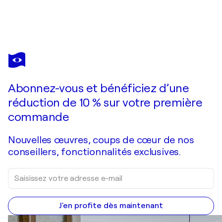
ANDREAS
GARBE
Vous avez adoré cette oeuvre mais elle est vendue ?
Progressive I
Abonnez-vous et bénéficiez d’une
Je passe commande
réduction de 10 % sur votre première
commande
Nouvelles œuvres, coups de cœur de nos
conseillers, fonctionnalités exclusives.
J'en profite dès maintenant