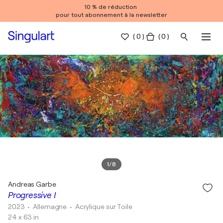
10 % de réduction
pour tout abonnement à la newsletter
(
0
)
( 0 )
1
/
8
Andreas Garbe
Progressive I
2023
• Allemagne
•
Acrylique sur Toile
24 x 63 in