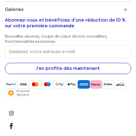
Pablo Picasso
Tableaux à vendre
Salvador Dalí
Galeries
Tableaux abstraits à vendre
Banksy
Peintures à l'huile
Mr. Brainwash
Galeries d'art en France
Abonnez-vous et bénéficiez d’une réduction de 10 %
Peintures de paysage
Shepard Fairey
Galeries d'art en Belgique
sur votre première commande
Estampes
Sculptures
Nouvelles œuvres, coups de cœur de nos conseillers,
Peintures acryliques
fonctionnalités exclusives.
Saisissez
votre
adresse
e-
mail
J'en profite dès maintenant
Virement
bancaire