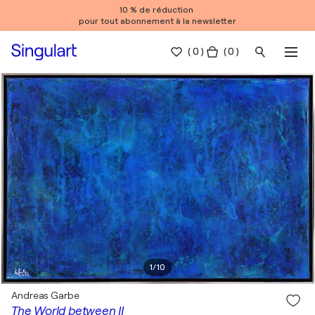
10 % de réduction
pour tout abonnement à la newsletter
(
0
)
( 0 )
1
/
10
Andreas Garbe
The World between II