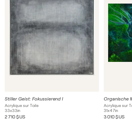
Stiller Geist: Fokussierend I
Organische 
Acrylique sur Toile
Acrylique sur T
33x33in
31x47in
2 710 $US
3 010 $US