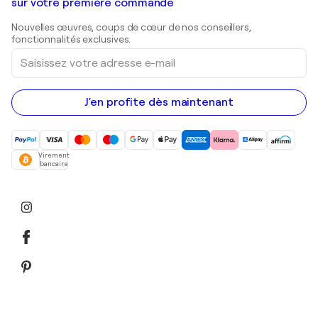
Galeries d'art en Belgique
sur votre première commande
Estampes
Sculptures
Nouvelles œuvres, coups de cœur de nos conseillers,
Peintures acryliques
fonctionnalités exclusives.
Saisissez
votre
adresse
e-
mail
J'en profite dès maintenant
Virement
bancaire