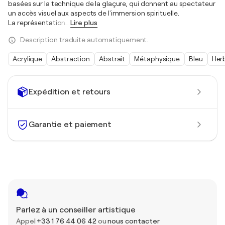
basées sur la technique de la glaçure, qui donnent au spectateur
un accès visuel aux aspects de l'immersion spirituelle.
La représentation
…
Lire plus
Description traduite automatiquement.
Acrylique
Abstraction
Abstrait
Métaphysique
Bleu
Her
Expédition et retours
Garantie et paiement
Parlez à un conseiller artistique
Appel
+33 1 76 44 06 42
ou
nous contacter