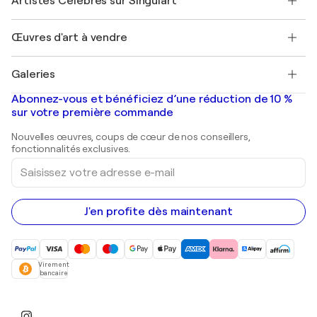
Artistes Célèbres sur Singulart
Se connecter en tant qu'Artiste
Magazine Singulart
Protection acheteur
Emplois
+33 1 76 44 06 42
Henri Matisse
Découvrez une sélection d'art original
Œuvres d'art à vendre
Marc Chagall
Pablo Picasso
Tableaux à vendre
Salvador Dalí
Galeries
Tableaux abstraits à vendre
Banksy
Peintures à l'huile
Mr. Brainwash
Galeries d'art en France
Abonnez-vous et bénéficiez d’une réduction de 10 %
Peintures de paysage
Shepard Fairey
Galeries d'art en Belgique
sur votre première commande
Estampes
Sculptures
Nouvelles œuvres, coups de cœur de nos conseillers,
Peintures acryliques
fonctionnalités exclusives.
Saisissez
votre
adresse
e-
mail
J'en profite dès maintenant
Virement
bancaire