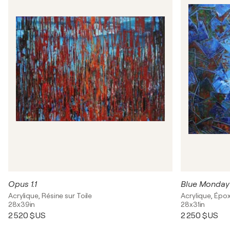
Opus 1.1
Blue Monday 
Acrylique, Résine sur Toile
Acrylique, Épox
28x39in
28x31in
2 520 $US
2 250 $US