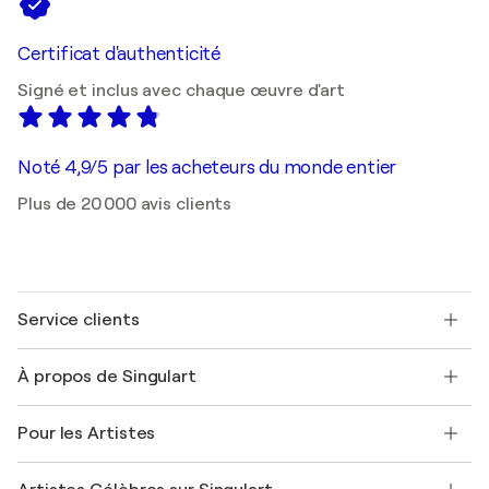
Certificat d'authenticité
Signé et inclus avec chaque œuvre d'art
Noté 4,9/5 par les acheteurs du monde entier
Plus de 20 000 avis clients
Service clients
Nous contacter
À propos de Singulart
Expédition
Politique de retour
A propos de nous
Témoignages de clients
Pour les Artistes
FAQ
Offrir une carte cadeau
Sociétés affiliées
Rejoignez notre programme commercial
Rejoindre Singulart en tant qu'artiste
Nos artistes
Mon compte