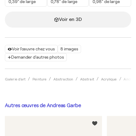
0,39" de large
0,78" de large
0,98" de large
Voir en 3D
Voir l'œuvre chez vous
8 images
Demander d'autres photos
Galerie d'art
Peinture
Abstraction
Abstrait
Acrylique
Andrea
Autres œuvres de
Andreas Garbe